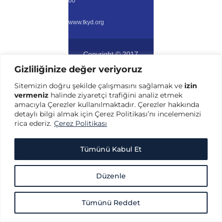
00
www.tkyd.org
Copyright © 2017
Türkiye Kurumsal Yönetim
Gizliliğinize değer veriyoruz
Derneği
– Her hakkı
saklıdır.
Sitemizin doğru şekilde çalışmasını sağlamak ve
izin
vermeniz
halinde ziyaretçi trafiğini analiz etmek
amacıyla Çerezler kullanılmaktadır. Çerezler hakkında
detaylı bilgi almak için Çerez Politikası’nı incelemenizi
rica ederiz.
Çerez Politikası
Tümünü Kabul Et
Düzenle
Tümünü Reddet