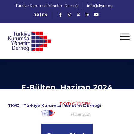
Türkiye Kurumsal Yönetim Derneği
info@tkyd.org
|
TR
EN
E-Bülten, Haziran 2024
TKYD
GÜNDEM
TKYD - Türkiye Kurumsal Yönetim Derneği
>
e-Bülten,
Haziran 2024
Nisan 2024