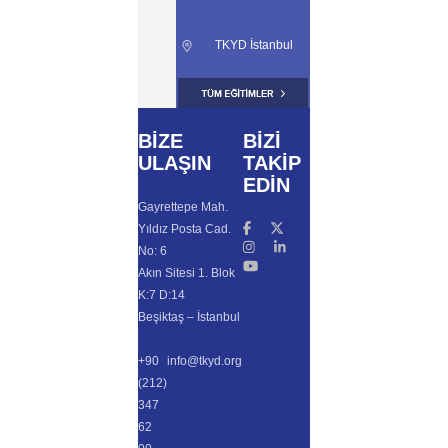
TKYD İstanbul
BİZE
BİZİ
ULAŞIN
TAKİP
EDİN
Gayrettepe Mah.
Yıldız Posta Cad.
No: 6
Akın Sitesi 1. Blok
K:7 D:14
Beşiktaş – İstanbul
+90
info@tkyd.org
(212)
347
62