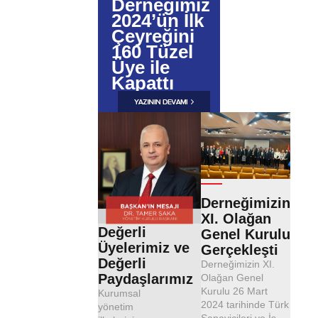
Derneğimiz
2024’ün İlk
Çeyreğini
160 Tüzel
Üye ile
Kapattı
Derneğimizin
XI. Olağan
Değerli
Genel Kurulu
Üyelerimiz ve
Gerçekleşti
Değerli
Derneğimizin XI.
Paydaşlarımız
Olağan Genel
Kurulu 26 Mart
Kurumsal
2024 tarihinde Türk
yönetim
Sanayicileri ve İş