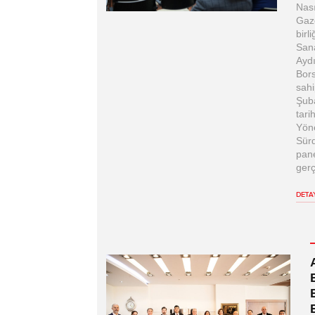
Nası
Gaze
birl
San
Aydı
Bors
sahi
Şub
tari
Yön
Sürd
pane
gerç