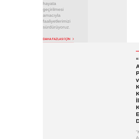
hayata
geçirilmesi
amacıyla
faaliyetlerimizi
sürdürüyoruz.
A
P
v
K
K
İ
K
E
D
“
A