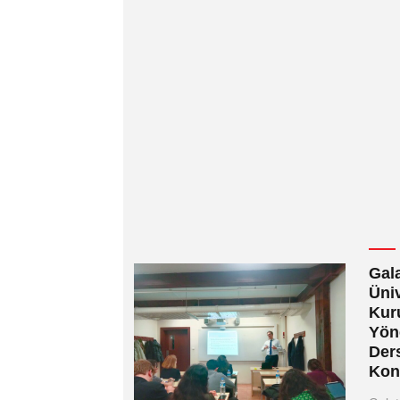
Gal
Üniv
Kur
Yön
Ders
Kon