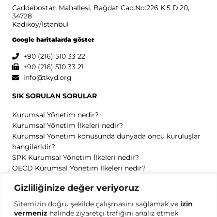
Caddebostan Mahallesi, Bağdat Cad.No:226 K:5 D:20,
34728
Kadıköy/İstanbul
Google haritalarda göster
+90 (216) 510 33 22
+90 (216) 510 33 21
info@tkyd.org
SIK SORULAN SORULAR
Kurumsal Yönetim nedir?
Kurumsal Yönetim İlkeleri nedir?
Kurumsal Yönetim konusunda dünyada öncü kuruluşlar
hangileridir?
SPK Kurumsal Yönetim İlkeleri nedir?
OECD Kurumsal Yönetim İlkeleri nedir?
GİZLİLİK
Gizliliğinize değer veriyoruz
Sitemizin doğru şekilde çalışmasını sağlamak ve
izin
Gizlilik Politikası
vermeniz
halinde ziyaretçi trafiğini analiz etmek
Kullanım Koşulları