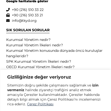
Google haritalarda göster
+90 (216) 510 33 22
+90 (216) 510 33 21
info@tkyd.org
SIK SORULAN SORULAR
Kurumsal Yönetim nedir?
Kurumsal Yönetim İlkeleri nedir?
Kurumsal Yönetim konusunda dünyada öncü kuruluşlar
hangileridir?
SPK Kurumsal Yönetim İlkeleri nedir?
OECD Kurumsal Yönetim İlkeleri nedir?
GİZLİLİK
Gizliliğinize değer veriyoruz
Sitemizin doğru şekilde çalışmasını sağlamak ve
izin
Gizlilik Politikası
vermeniz
halinde ziyaretçi trafiğini analiz etmek
Kullanım Koşulları
amacıyla Çerezler kullanılmaktadır. Çerezler hakkında
Kişisel Verilerin Korunması
detaylı bilgi almak için Çerez Politikası’nı incelemenizi
Çerez Politikası
rica ederiz.
Çerez Politikası