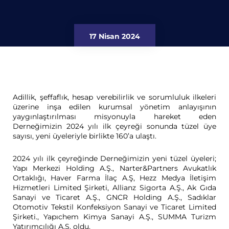
17 Nisan 2024
Adillik, şeffaflık, hesap verebilirlik ve sorumluluk ilkeleri
üzerine inşa edilen kurumsal yönetim anlayışının
yaygınlaştırılması misyonuyla hareket eden
Derneğimizin 2024 yılı ilk çeyreği sonunda tüzel üye
sayısı, yeni üyeleriyle birlikte 160’a ulaştı.
2024 yılı ilk çeyreğinde Derneğimizin yeni tüzel üyeleri;
Yapı Merkezi Holding A.Ş., Narter&Partners Avukatlık
Ortaklığı, Haver Farma İlaç A.Ş, Hezz Medya İletişim
Hizmetleri Limited Şirketi, Allianz Sigorta A.Ş., Ak Gıda
Sanayi ve Ticaret A.Ş., GNCR Holding A.Ş., Sadıklar
Otomotiv Tekstil Konfeksiyon Sanayi ve Ticaret Limited
Şirketi., Yapıchem Kimya Sanayi A.Ş., SUMMA Turizm
Yatırımcılığı A.Ş. oldu.