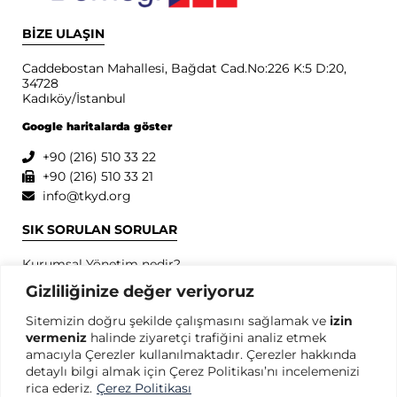
BİZE ULAŞIN
Caddebostan Mahallesi, Bağdat Cad.No:226 K:5 D:20,
34728
Kadıköy/İstanbul
Google haritalarda göster
+90 (216) 510 33 22
+90 (216) 510 33 21
info@tkyd.org
SIK SORULAN SORULAR
Kurumsal Yönetim nedir?
Kurumsal Yönetim İlkeleri nedir?
Gizliliğinize değer veriyoruz
Kurumsal Yönetim konusunda dünyada öncü kuruluşlar
Sitemizin doğru şekilde çalışmasını sağlamak ve
izin
hangileridir?
vermeniz
halinde ziyaretçi trafiğini analiz etmek
SPK Kurumsal Yönetim İlkeleri nedir?
amacıyla Çerezler kullanılmaktadır. Çerezler hakkında
OECD Kurumsal Yönetim İlkeleri nedir?
detaylı bilgi almak için Çerez Politikası’nı incelemenizi
rica ederiz.
Çerez Politikası
GİZLİLİK