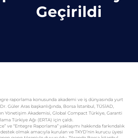
Geçirildi
ntegre raporlama konusunda akademi ve iş dünyasında yurt
. Dr. Güler Aras başkanlığında, Borsa İstanbul, TÜSİAD,
en Yönetişim Akademisi, Global Compact Türkiye, Garanti
ama Türkiye Ağı (ERTA) için çaldı.
e” ve “Entegre Raporlama” yaklaşımı hakkında farkındalık
a destek olmak amacıyla kurulan ve TKYD’nin kurucu üyesi
lenen gong töreniyle duyuruldu. Törende Borsa İstanbul