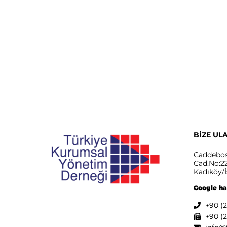
BİZE UL
Caddebos
Cad.No:22
Kadıköy/İ
Google ha
+90 (2
+90 (2