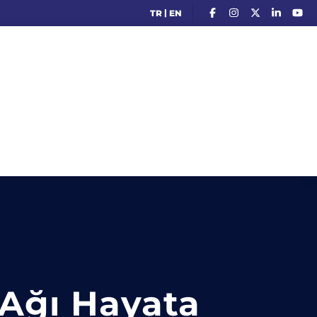
|
TR
EN
 Ağı Hayata