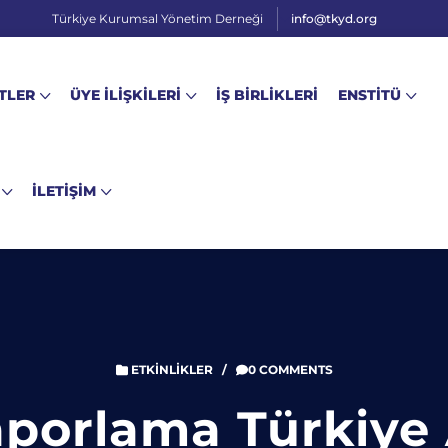
Türkiye Kurumsal Yönetim Derneği
info@tkyd.org
TLER
ÜYE İLİŞKİLERİ
İŞ BİRLİKLERİ
ENSTİTÜ
İLETİŞİM
ETKINLIKLER
/
0 COMMENTS
porlama Türkiye