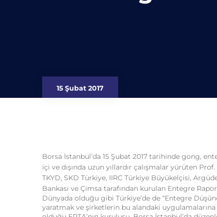
15 Şubat 2017
Borsa İstanbul’da 15 Şubat 2017 tarihinde gong, e
içi ve dışında uzun yıllardır çalışmalar yürüten Prof
TKYD, SKD Türkiye, IIRC Türkiye Büyükelçisi, Argüd
Bankası ve Çimsa tarafından kurulan Entegre Raporl
Dünyada olduğu gibi Türkiye’de de “Entegre Düşünc
yaratmak ve şirketlerin bu alandaki uygulamaların
olduğu ERTA’nın kuruluşu, Borsa İstanbul’da düzen