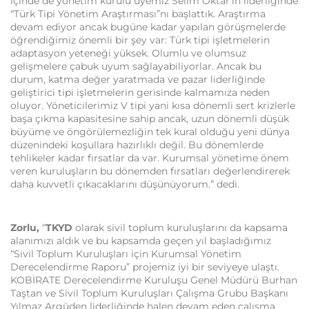
içinde de yönetim kurulu üyemiz Selim Oktar’ın liderliğinde
“Türk Tipi Yönetim Araştırması”nı başlattık. Araştırma
devam ediyor ancak bugüne kadar yapılan görüşmelerde
öğrendiğimiz önemli bir şey var: Türk tipi işletmelerin
adaptasyon yeteneği yüksek. Olumlu ve olumsuz
gelişmelere çabuk uyum sağlayabiliyorlar. Ancak bu
durum, katma değer yaratmada ve pazar liderliğinde
geliştirici tipi işletmelerin gerisinde kalmamıza neden
oluyor. Yöneticilerimiz V tipi yani kısa dönemli sert krizlerle
başa çıkma kapasitesine sahip ancak, uzun dönemli düşük
büyüme ve öngörülemezliğin tek kural olduğu yeni dünya
düzenindeki koşullara hazırlıklı değil. Bu dönemlerde
tehlikeler kadar fırsatlar da var. Kurumsal yönetime önem
veren kuruluşların bu dönemden fırsatları değerlendirerek
daha kuvvetli çıkacaklarını düşünüyorum.” dedi.
Zorlu,
“
TKYD
olarak sivil toplum kuruluşlarını da kapsama
alanımızı aldık ve bu kapsamda geçen yıl başladığımız
“Sivil Toplum Kuruluşları için Kurumsal Yönetim
Derecelendirme Raporu” projemiz iyi bir seviyeye ulaştı.
KOBİRATE Derecelendirme Kuruluşu Genel Müdürü Burhan
Taştan ve Sivil Toplum Kuruluşları Çalışma Grubu Başkanı
Yılmaz Argüden liderliğinde halen devam eden çalışma