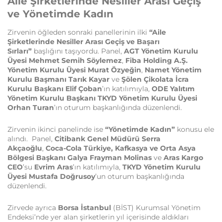
Aile Şirketlerinde Nesiller Arası Geçiş
ve Yönetimde Kadın
Zirvenin öğleden sonraki panellerinin ilki
“Aile
Şirketlerinde Nesiller Arası Geçiş ve Başarı
Sırları”
başlığını taşıyordu. Panel,
AGT Yönetim Kurulu
Üyesi Mehmet Semih Söylemez
,
Fiba Holding A.Ş.
Yönetim Kurulu Üyesi Murat Özyeğin
,
Namet Yönetim
Kurulu Başmanı Tarık Kayar
ve
Şölen Çikolata İcra
Kurulu Başkanı Elif Çoban
’ın katılımıyla,
ODE Yalıtım
Yönetim Kurulu Başkanı
TKYD Yönetim Kurulu Üyesi
Orhan Turan
’ın oturum başkanlığında düzenlendi.
Zirvenin ikinci panelinde ise
“Yönetimde Kadın”
konusu ele
alındı. Panel,
Citibank Genel Müdürü Serra
Akçaoğlu
,
Coca-Cola Türkiye, Kafkasya ve Orta Asya
Bölgesi Başkanı Galya Frayman Molinas
ve
Aras Kargo
CEO
’su
Evrim Aras
’ın katılımıyla,
TKYD Yönetim Kurulu
Üyesi Mustafa Doğrusoy
’un oturum başkanlığında
düzenlendi.
Zirvede ayrıca
Borsa İstanbul
(BİST) Kurumsal Yönetim
Endeksi’nde yer alan şirketlerin yıl içerisinde aldıkları