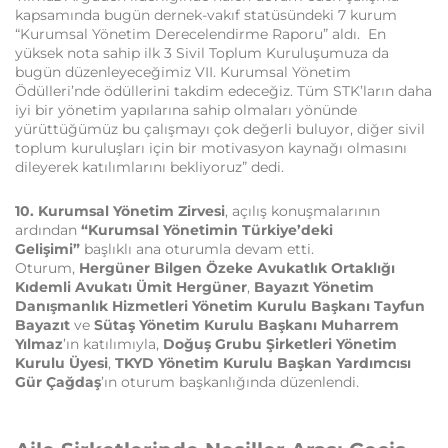
kapsamında bugün dernek-vakıf statüsündeki 7 kurum
“Kurumsal Yönetim Derecelendirme Raporu” aldı. En
yüksek nota sahip ilk 3 Sivil Toplum Kuruluşumuza da
bugün düzenleyeceğimiz VII. Kurumsal Yönetim
Ödülleri’nde ödüllerini takdim edeceğiz. Tüm STK’ların daha
iyi bir yönetim yapılarına sahip olmaları yönünde
yürüttüğümüz bu çalışmayı çok değerli buluyor, diğer sivil
toplum kuruluşları için bir motivasyon kaynağı olmasını
dileyerek katılımlarını bekliyoruz” dedi.
10. Kurumsal Yönetim Zirvesi
, açılış konuşmalarının
ardından
“Kurumsal Yönetimin Türkiye’deki
Gelişimi”
başlıklı ana oturumla devam etti.
Oturum,
Hergüner Bilgen Özeke Avukatlık Ortaklığı
Kıdemli Avukatı Ümit Hergüner
,
Bayazıt Yönetim
Danışmanlık Hizmetleri Yönetim Kurulu Başkanı Tayfun
Bayazıt
ve
Sütaş Yönetim Kurulu Başkanı Muharrem
Yılmaz
’ın katılımıyla,
Doğuş Grubu Şirketleri Yönetim
Kurulu Üyesi
,
TKYD Yönetim Kurulu Başkan Yardımcısı
Gür Çağdaş
’ın oturum başkanlığında düzenlendi.