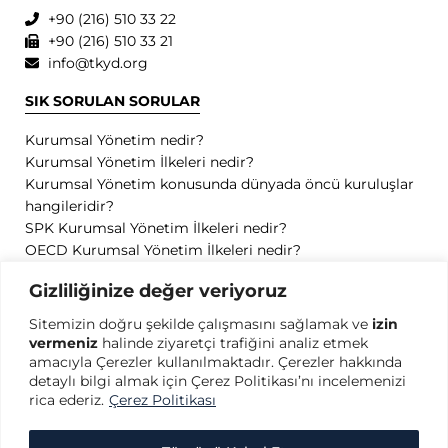
+90 (216) 510 33 22
+90 (216) 510 33 21
info@tkyd.org
SIK SORULAN SORULAR
Kurumsal Yönetim nedir?
Kurumsal Yönetim İlkeleri nedir?
Kurumsal Yönetim konusunda dünyada öncü kuruluşlar
hangileridir?
SPK Kurumsal Yönetim İlkeleri nedir?
OECD Kurumsal Yönetim İlkeleri nedir?
GİZLİLİK
Gizliliğinize değer veriyoruz
Sitemizin doğru şekilde çalışmasını sağlamak ve
izin
Gizlilik Politikası
vermeniz
halinde ziyaretçi trafiğini analiz etmek
Kullanım Koşulları
amacıyla Çerezler kullanılmaktadır. Çerezler hakkında
Kişisel Verilerin Korunması
detaylı bilgi almak için Çerez Politikası’nı incelemenizi
Çerez Politikası
rica ederiz.
Çerez Politikası