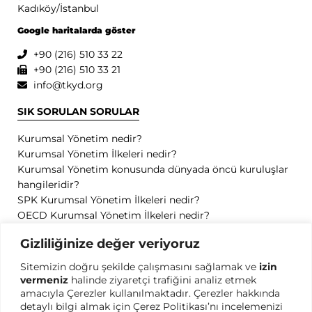
Kadıköy/İstanbul
Google haritalarda göster
+90 (216) 510 33 22
+90 (216) 510 33 21
info@tkyd.org
SIK SORULAN SORULAR
Kurumsal Yönetim nedir?
Kurumsal Yönetim İlkeleri nedir?
Kurumsal Yönetim konusunda dünyada öncü kuruluşlar
hangileridir?
SPK Kurumsal Yönetim İlkeleri nedir?
OECD Kurumsal Yönetim İlkeleri nedir?
GİZLİLİK
Gizliliğinize değer veriyoruz
Sitemizin doğru şekilde çalışmasını sağlamak ve
izin
Gizlilik Politikası
vermeniz
halinde ziyaretçi trafiğini analiz etmek
Kullanım Koşulları
amacıyla Çerezler kullanılmaktadır. Çerezler hakkında
Kişisel Verilerin Korunması
detaylı bilgi almak için Çerez Politikası’nı incelemenizi