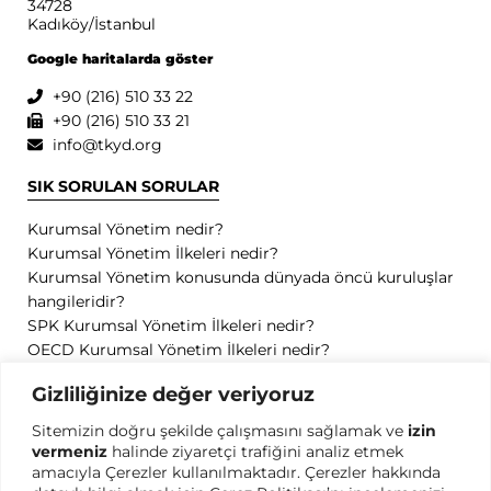
34728
Kadıköy/İstanbul
Google haritalarda göster
+90 (216) 510 33 22
+90 (216) 510 33 21
info@tkyd.org
SIK SORULAN SORULAR
Kurumsal Yönetim nedir?
Kurumsal Yönetim İlkeleri nedir?
Kurumsal Yönetim konusunda dünyada öncü kuruluşlar
hangileridir?
SPK Kurumsal Yönetim İlkeleri nedir?
OECD Kurumsal Yönetim İlkeleri nedir?
GİZLİLİK
Gizliliğinize değer veriyoruz
Sitemizin doğru şekilde çalışmasını sağlamak ve
izin
Gizlilik Politikası
vermeniz
halinde ziyaretçi trafiğini analiz etmek
Kullanım Koşulları
amacıyla Çerezler kullanılmaktadır. Çerezler hakkında
Kişisel Verilerin Korunması