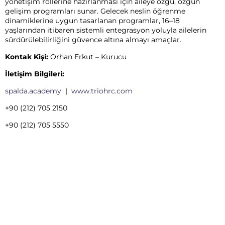
yönetişim rollerine hazırlanması için aileye özgü, özgün
gelişim programları sunar. Gelecek neslin öğrenme
dinamiklerine uygun tasarlanan programlar, 16–18
yaşlarından itibaren sistemli entegrasyon yoluyla ailelerin
sürdürülebilirliğini güvence altına almayı amaçlar.
Kontak Kişi:
Orhan Erkut – Kurucu
İletişim Bilgileri:
spalda.academy
|
www.
triohrc.com
+90 (212) 705 2150
+90 (212) 705 5550