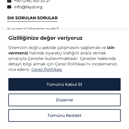
+90 (216) 510 33 21
info@tkyd.org
SIK SORULAN SORULAR
Kurumsal Yönetim nedir?
Kurumsal Yönetim İlkeleri nedir?
Gizliliğinize değer veriyoruz
Kurumsal Yönetim konusunda dünyada öncü kuruluşlar
Sitemizin doğru şekilde çalışmasını sağlamak ve
izin
hangileridir?
vermeniz
halinde ziyaretçi trafiğini analiz etmek
SPK Kurumsal Yönetim İlkeleri nedir?
amacıyla Çerezler kullanılmaktadır. Çerezler hakkında
OECD Kurumsal Yönetim İlkeleri nedir?
detaylı bilgi almak için Çerez Politikası’nı incelemenizi
rica ederiz.
Çerez Politikası
GİZLİLİK
Gizlilik Politikası
Tümünü Kabul Et
Kullanım Koşulları
Kişisel Verilerin Korunması
Düzenle
Çerez Politikası
Tümünü Reddet