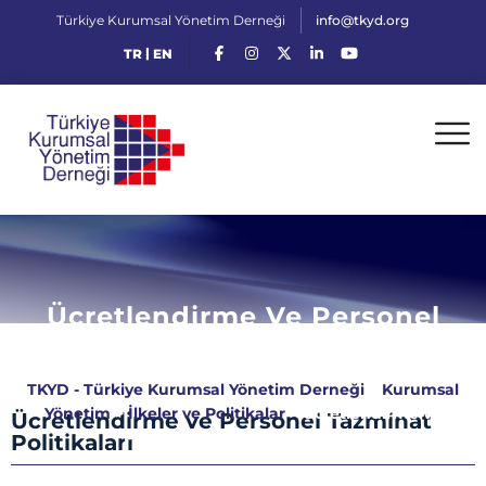
Türkiye Kurumsal Yönetim Derneği
info@tkyd.org
|
TR
EN
Ücretlendirme Ve Personel
Tazminat Politikaları
TKYD - Türkiye Kurumsal Yönetim Derneği
>
Kurumsal
Yönetim
>
İlkeler ve Politikalar
>
Ücretlendirme ve
Ücretlendirme ve Personel Tazminat
Personel Tazminat Politikaları
Politikaları