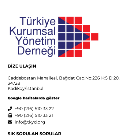
BİZE ULAŞIN
Caddebostan Mahallesi, Bağdat Cad.No:226 K:5 D:20,
34728
Kadıköy/İstanbul
Google haritalarda göster
+90 (216) 510 33 22
+90 (216) 510 33 21
info@tkyd.org
SIK SORULAN SORULAR