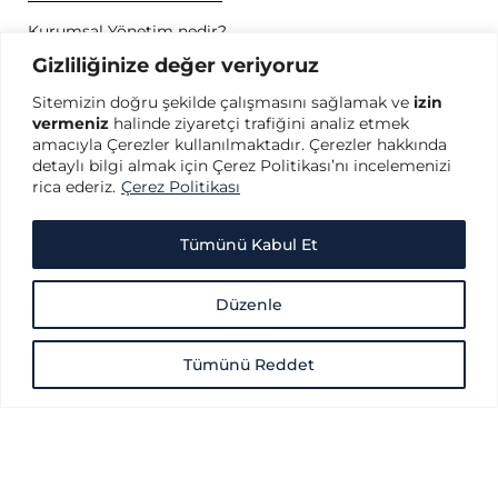
Kurumsal Yönetim nedir?
Kurumsal Yönetim İlkeleri nedir?
Gizliliğinize değer veriyoruz
Kurumsal Yönetim konusunda dünyada öncü kuruluşlar
Sitemizin doğru şekilde çalışmasını sağlamak ve
izin
hangileridir?
vermeniz
halinde ziyaretçi trafiğini analiz etmek
SPK Kurumsal Yönetim İlkeleri nedir?
amacıyla Çerezler kullanılmaktadır. Çerezler hakkında
OECD Kurumsal Yönetim İlkeleri nedir?
detaylı bilgi almak için Çerez Politikası’nı incelemenizi
rica ederiz.
Çerez Politikası
GİZLİLİK
Gizlilik Politikası
Tümünü Kabul Et
Kullanım Koşulları
Kişisel Verilerin Korunması
Düzenle
Çerez Politikası
Tümünü Reddet
Copyright © 2026 Türkiye Kurumsal Yönetim Derneği - Her hakkı saklıdır.
Türkiye Kurumsal Yönetim Derneği (TKYD) web sitesi içeriğindeki doküman
ve yayınlar, söz konusu doküman ve yayınlarda adı geçen kurum ve kişiler
tarafından
hazırlanmış olup, TKYD içeriğin doğruluğu ve güvenirliğine dair bir güvence