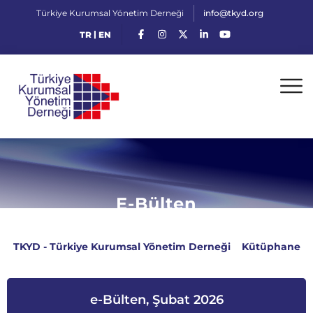
Türkiye Kurumsal Yönetim Derneği
info@tkyd.org
|
TR
EN
E-Bülten
TKYD - Türkiye Kurumsal Yönetim Derneği
>
Kütüphane
>
e-Bülten
e-Bülten, Şubat 2026