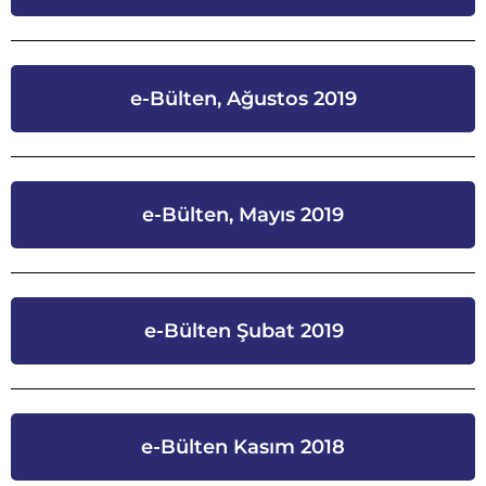
e-Bülten, Ağustos 2019
e-Bülten, Mayıs 2019
e-Bülten Şubat 2019
e-Bülten Kasım 2018