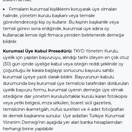
Firmaların kurumsal kişiliklerini koruyarak üye olmaları
halinde, yönetim kurulu başkanı veya temsile
görevlendireceği kişi oy kullanır. Bu kişinin başkanlık veya
temsil görevi sona erdiğinde, kurumsal üye adına oy
kullanacak kimse ilgili firmaca yeniden belirlenerek derneğe
bildirilir.
Kurumsal Üye Kabul Prosedürü:
TKYD Yönetim Kurulu,
üyelik için yapılan başvuruyu, alındığı tarihi izleyen en çok otuz
(30) gün içinde üyeliğe kabul veya isteğin reddi şeklinde oy
çoğunluğu ile karara bağlayıp sonucunu başvuru sahibi
kurumsal üyeye yazılı olarak bildirir. Başvurunun kabulü
durumunda beş kurumsal üye temsilcisi tarafından doldurulan
üyelik başvuru formu, kurumsal üyenin derneğe üye olmak
istediğine dair yönetim kurulu/ortaklar kurulu kararı fotokopisi
veya yetki belgesi, imza sirküleri, ticaret sicil gazetesi,
temsilcinin ikametgâh, nüfus suretleri ve 4 adet fotoğrafları
ile dernek başkanına sunulur.
Üye aidatları Türkiye Kurumsal
Yönetim Derneği’nin aşağıda yer alan banka hesaplarından
herhangi birine yapılabilir: