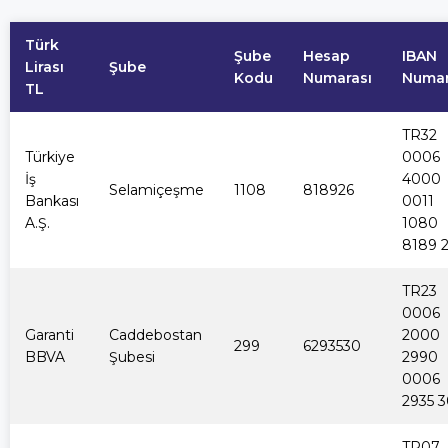
Türk
Şube
Hesap
IBAN
Lirası
Şube
Kodu
Numarası
Numar
TL
TR32
Türkiye
0006
İş
4000
Selamiçeşme
1108
818926
Bankası
0011
A.Ş.
1080
8189 
TR23
0006
Garanti
Caddebostan
2000
299
6293530
BBVA
Şubesi
2990
0006
2935 
TR07