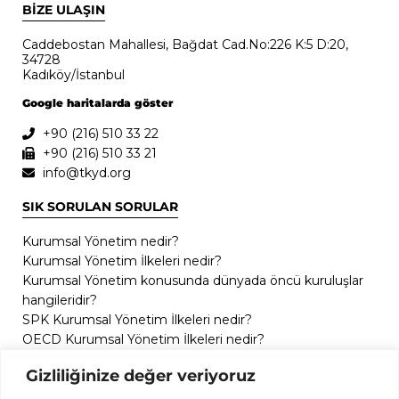
BİZE ULAŞIN
Caddebostan Mahallesi, Bağdat Cad.No:226 K:5 D:20,
34728
Kadıköy/İstanbul
Google haritalarda göster
+90 (216) 510 33 22
+90 (216) 510 33 21
info@tkyd.org
SIK SORULAN SORULAR
Kurumsal Yönetim nedir?
Kurumsal Yönetim İlkeleri nedir?
Kurumsal Yönetim konusunda dünyada öncü kuruluşlar
hangileridir?
SPK Kurumsal Yönetim İlkeleri nedir?
OECD Kurumsal Yönetim İlkeleri nedir?
GİZLİLİK
Gizliliğinize değer veriyoruz