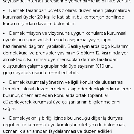
sayfasında, internet adreslerine yönlendirme ile birlikte yer alır.
Dernek tarafından ücretsiz olarak düzenlenen çalışmalarda
kurumsal üyeler 20 kişi ile katılabilir, bu kontenjan dahilinde
kurum dışından davette bulunabilir.
Dernek misyon ve vizyonuna uygun konularda kurumsal
üye ile ana sponsorluk bazında araştırma, yayın, rapor
hazırlanarak dağıtımı yapılabilir. Basılı yayınlarda logo kullanımı
dernek kural ve prensipler yayınının 5. bölüm 12. kısmında yer
almaktadır. Kurumsal üye mensupları dernek tarafından
oluşturulan çalışma gruplarında üye sayısının %10’unu
geçmeyecek oranda temsil edilebilir.
Dernek kurumsal yönetim ve ilgili konularda uluslararası
trendleri, ulusal düzenlemeleri takip ederek bilgilendirmelerde
bulunur, önem arz eden konularda ortak toplantılar
düzenleyerek kurumsal üye çalışanlarının bilgilenmelerini
sağlar.
Dernek yakın iş birliği içinde bulunduğu diğer iş dünyası
örgütleri ile kurumsal üye kuruluşların iletişim de bulunması,
uzmanlık alanlarından faydalanması ve düzenledikleri