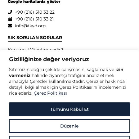
Google haritalarda göster
+90 (216) 510 33 22
+90 (216) 510 33 21
info@tkyd.org
SIK SORULAN SORULAR
Kurumsal Yönetim nedir?
Kurumsal Yönetim İlkeleri nedir?
Gizliliğinize değer veriyoruz
Kurumsal Yönetim konusunda dünyada öncü kuruluşlar
Sitemizin doğru şekilde çalışmasını sağlamak ve
izin
hangileridir?
vermeniz
halinde ziyaretçi trafiğini analiz etmek
SPK Kurumsal Yönetim İlkeleri nedir?
amacıyla Çerezler kullanılmaktadır. Çerezler hakkında
OECD Kurumsal Yönetim İlkeleri nedir?
detaylı bilgi almak için Çerez Politikası’nı incelemenizi
rica ederiz.
Çerez Politikası
GİZLİLİK
Gizlilik Politikası
Tümünü Kabul Et
Kullanım Koşulları
Kişisel Verilerin Korunması
Düzenle
Çerez Politikası