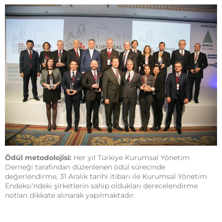
Ödül metodolojisi:
Her yıl Türkiye Kurumsal Yönetim
Derneği tarafından düzenlenen ödül sürecinde
değerlendirme, 31 Aralık tarihi itibarı ile Kurumsal Yönetim
Endeksi’ndeki şirketlerin sahip oldukları derecelendirme
notları dikkate alınarak yapılmaktadır.