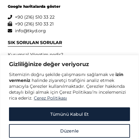
Google haritalarda göster
+90 (216) 510 33 22
+90 (216) 510 33 21
info@tkyd.org
SIK SORULAN SORULAR
Kurumsal Yönetim nedir?
Kurumsal Yönetim İlkeleri nedir?
Gizliliğinize değer veriyoruz
Kurumsal Yönetim konusunda dünyada öncü kuruluşlar
Sitemizin doğru şekilde çalışmasını sağlamak ve
izin
hangileridir?
vermeniz
halinde ziyaretçi trafiğini analiz etmek
SPK Kurumsal Yönetim İlkeleri nedir?
amacıyla Çerezler kullanılmaktadır. Çerezler hakkında
OECD Kurumsal Yönetim İlkeleri nedir?
detaylı bilgi almak için Çerez Politikası’nı incelemenizi
rica ederiz.
Çerez Politikası
GİZLİLİK
Gizlilik Politikası
Tümünü Kabul Et
Kullanım Koşulları
Kişisel Verilerin Korunması
Düzenle
Çerez Politikası