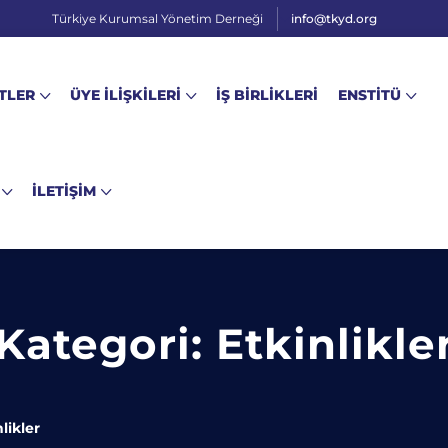
Türkiye Kurumsal Yönetim Derneği
info@tkyd.org
TLER
ÜYE İLİŞKİLERİ
İŞ BİRLİKLERİ
ENSTİTÜ
İLETİŞİM
Kategori:
Etkinlikle
likler