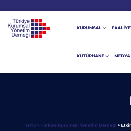
KURUMSAL
FAALİYE
KÜTÜPHANE
MEDYA
TKYD - Türkiye Kurumsal Yönetim Derneği
>
Etkin