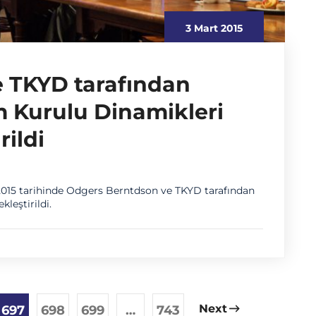
3 Mart 2015
 TKYD tarafından
 Kurulu Dinamikleri
rildi
 2015 tarihinde Odgers Berntdson ve TKYD tarafından
leştirildi.
Next
697
698
699
…
743