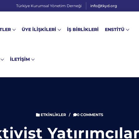
Türkiye Kurumsal Yönetim Derneği
info@tkyd.org
TLER
ÜYE İLİŞKİLERİ
İŞ BİRLİKLERİ
ENSTİTÜ
İLETİŞİM
ETKINLIKLER
/
0 COMMENTS
tivist Yatırımcıla