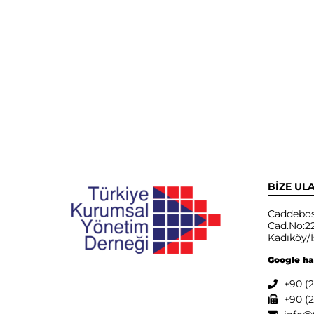
BİZE UL
Caddebos
Cad.No:22
Kadıköy/İ
Google ha
+90 (2
+90 (2