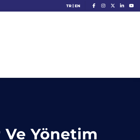
|
TR
EN
r Ve Yönetim