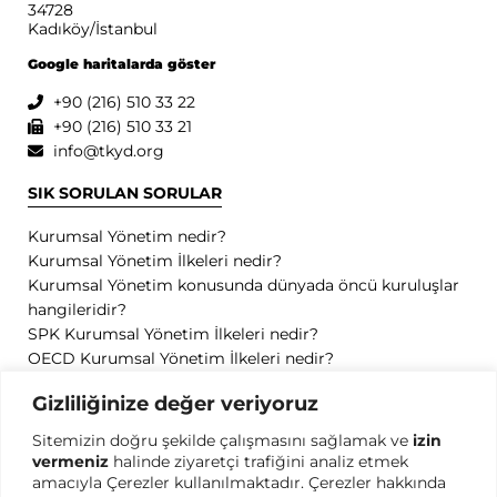
34728
Kadıköy/İstanbul
Google haritalarda göster
+90 (216) 510 33 22
+90 (216) 510 33 21
info@tkyd.org
SIK SORULAN SORULAR
Kurumsal Yönetim nedir?
Kurumsal Yönetim İlkeleri nedir?
Kurumsal Yönetim konusunda dünyada öncü kuruluşlar
hangileridir?
SPK Kurumsal Yönetim İlkeleri nedir?
OECD Kurumsal Yönetim İlkeleri nedir?
GİZLİLİK
Gizliliğinize değer veriyoruz
Sitemizin doğru şekilde çalışmasını sağlamak ve
izin
Gizlilik Politikası
vermeniz
halinde ziyaretçi trafiğini analiz etmek
Kullanım Koşulları
amacıyla Çerezler kullanılmaktadır. Çerezler hakkında
Kişisel Verilerin Korunması