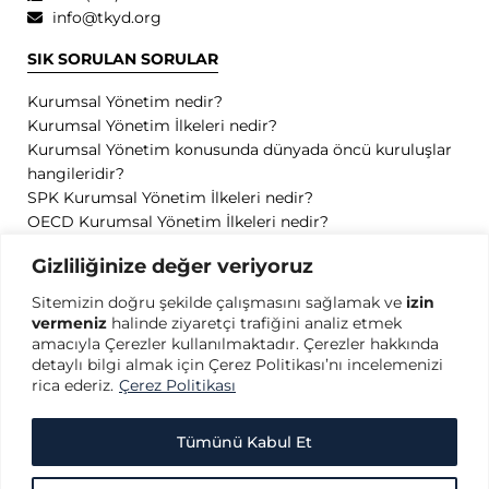
info@tkyd.org
SIK SORULAN SORULAR
Kurumsal Yönetim nedir?
Kurumsal Yönetim İlkeleri nedir?
Kurumsal Yönetim konusunda dünyada öncü kuruluşlar
hangileridir?
SPK Kurumsal Yönetim İlkeleri nedir?
OECD Kurumsal Yönetim İlkeleri nedir?
GİZLİLİK
Gizliliğinize değer veriyoruz
Sitemizin doğru şekilde çalışmasını sağlamak ve
izin
Gizlilik Politikası
vermeniz
halinde ziyaretçi trafiğini analiz etmek
Kullanım Koşulları
amacıyla Çerezler kullanılmaktadır. Çerezler hakkında
Kişisel Verilerin Korunması
detaylı bilgi almak için Çerez Politikası’nı incelemenizi
Çerez Politikası
rica ederiz.
Çerez Politikası
Tümünü Kabul Et