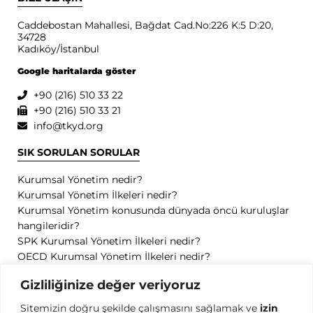
Caddebostan Mahallesi, Bağdat Cad.No:226 K:5 D:20,
34728
Kadıköy/İstanbul
Google haritalarda göster
+90 (216) 510 33 22
+90 (216) 510 33 21
info@tkyd.org
SIK SORULAN SORULAR
Kurumsal Yönetim nedir?
Kurumsal Yönetim İlkeleri nedir?
Kurumsal Yönetim konusunda dünyada öncü kuruluşlar
hangileridir?
SPK Kurumsal Yönetim İlkeleri nedir?
OECD Kurumsal Yönetim İlkeleri nedir?
GİZLİLİK
Gizliliğinize değer veriyoruz
Sitemizin doğru şekilde çalışmasını sağlamak ve
izin
Gizlilik Politikası