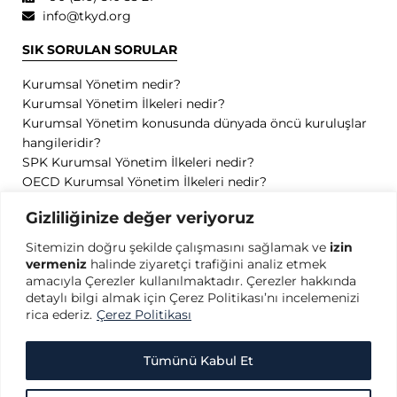
info@tkyd.org
SIK SORULAN SORULAR
Kurumsal Yönetim nedir?
Kurumsal Yönetim İlkeleri nedir?
Kurumsal Yönetim konusunda dünyada öncü kuruluşlar
hangileridir?
SPK Kurumsal Yönetim İlkeleri nedir?
OECD Kurumsal Yönetim İlkeleri nedir?
GİZLİLİK
Gizliliğinize değer veriyoruz
Sitemizin doğru şekilde çalışmasını sağlamak ve
izin
Gizlilik Politikası
vermeniz
halinde ziyaretçi trafiğini analiz etmek
Kullanım Koşulları
amacıyla Çerezler kullanılmaktadır. Çerezler hakkında
Kişisel Verilerin Korunması
detaylı bilgi almak için Çerez Politikası’nı incelemenizi
Çerez Politikası
rica ederiz.
Çerez Politikası
Tümünü Kabul Et