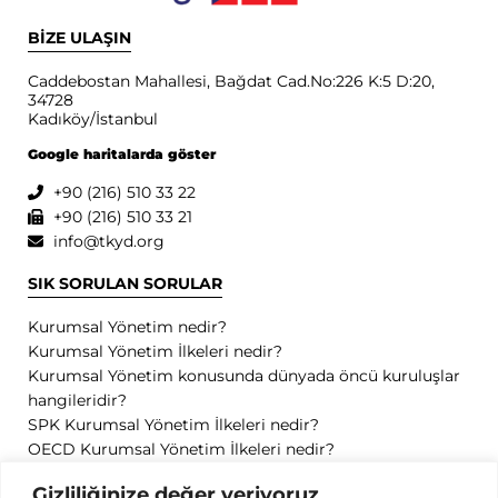
BİZE ULAŞIN
Caddebostan Mahallesi, Bağdat Cad.No:226 K:5 D:20,
34728
Kadıköy/İstanbul
Google haritalarda göster
+90 (216) 510 33 22
+90 (216) 510 33 21
info@tkyd.org
SIK SORULAN SORULAR
Kurumsal Yönetim nedir?
Kurumsal Yönetim İlkeleri nedir?
Kurumsal Yönetim konusunda dünyada öncü kuruluşlar
hangileridir?
SPK Kurumsal Yönetim İlkeleri nedir?
OECD Kurumsal Yönetim İlkeleri nedir?
GİZLİLİK
Gizliliğinize değer veriyoruz