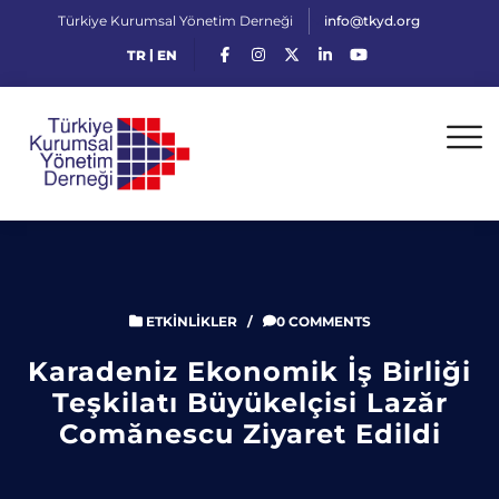
Türkiye Kurumsal Yönetim Derneği
info@tkyd.org
|
TR
EN
ETKINLIKLER
/
0 COMMENTS
Karadeniz Ekonomik İş Birliği
Teşkilatı Büyükelçisi Lazăr
Comănescu Ziyaret Edildi