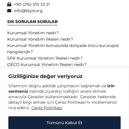
+90 (216) 510 33 21
info@tkyd.org
SIK SORULAN SORULAR
Kurumsal Yönetim nedir?
Kurumsal Yönetim İlkeleri nedir?
Kurumsal Yönetim konusunda dünyada öncü kuruluşlar
hangileridir?
SPK Kurumsal Yönetim İlkeleri nedir?
OECD Kurumsal Yönetim İlkeleri nedir?
GİZLİLİK
Gizliliğinize değer veriyoruz
Sitemizin doğru şekilde çalışmasını sağlamak ve
izin
Gizlilik Politikası
vermeniz
halinde ziyaretçi trafiğini analiz etmek
Kullanım Koşulları
amacıyla Çerezler kullanılmaktadır. Çerezler hakkında
Kişisel Verilerin Korunması
detaylı bilgi almak için Çerez Politikası’nı incelemenizi
Çerez Politikası
rica ederiz.
Çerez Politikası
Tümünü Kabul Et