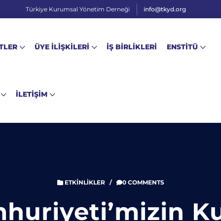
Türkiye Kurumsal Yönetim Derneği
info@tkyd.org
TLER
ÜYE İLİŞKİLERİ
İŞ BİRLİKLERİ
ENSTİTÜ
İLETİŞİM
ETKINLIKLER
/
0 COMMENTS
huriyeti’mizin K