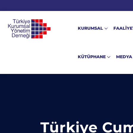
KURUMSAL
FAALİYE
KÜTÜPHANE
MEDYA
Türkiye Cum