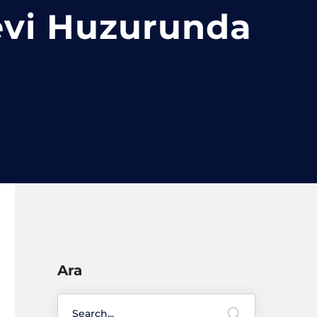
evi Huzurunda
Ara