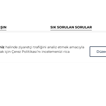
AŞIN
SIK SORULAN SORULAR
tan Mahallesi, Bağdat
Kurumsal Yönetim nedir?
6 K:5 D:20, 34728
Kurumsal Yönetim İlkeleri nedir?
stanbul
Kurumsal Yönetim konusunda d
niz
halinde ziyaretçi trafiğini analiz etmek amacıyla
k için Çerez Politikası’nı incelemenizi rica
Düze
öncü kuruluşlar hangileridir?
ritalarda göster
SPK Kurumsal Yönetim İlkeleri ne
16) 510 33 22
OECD Kurumsal Yönetim İlkeleri 
16) 510 33 21
tkyd.org
Copyright © 2026 Türkiye Kurumsal Yönetim Derneği - Her hakkı saklıdır.
Türkiye Kurumsal Yönetim Derneği (TKYD) web sitesi içeriğindeki doküman
ve yayınlar, söz konusu doküman ve yayınlarda adı geçen kurum ve kişiler tarafından