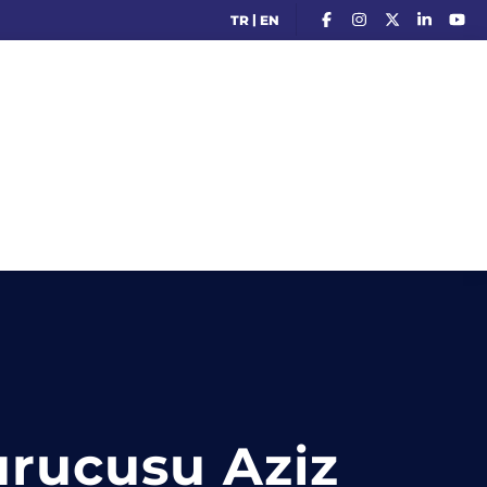
|
TR
EN
urucusu Aziz