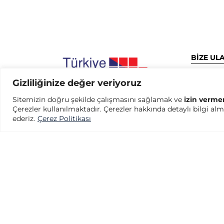
BİZE UL
Caddebos
Gizliliğinize değer veriyoruz
Cad.No:22
Kadıköy/İ
Sitemizin doğru şekilde çalışmasını sağlamak ve
izin verme
Çerezler kullanılmaktadır. Çerezler hakkında detaylı bilgi alma
Google ha
ederiz.
Çerez Politikası
+90 (2
+90 (2
info@