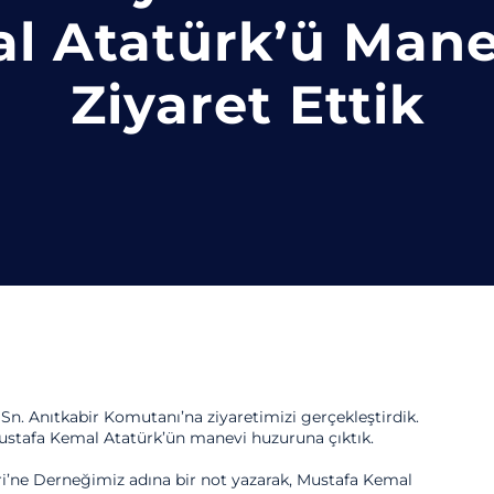
l Atatürk’ü Man
Ziyaret Ettik
n. Anıtkabir Komutanı’na ziyaretimizi gerçekleştirdik.
ustafa Kemal Atatürk’ün manevi huzuruna çıktık.
i’ne Derneğimiz adına bir not yazarak, Mustafa Kemal