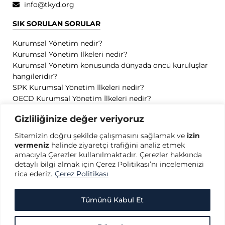
info@tkyd.org
SIK SORULAN SORULAR
Kurumsal Yönetim nedir?
Kurumsal Yönetim İlkeleri nedir?
Kurumsal Yönetim konusunda dünyada öncü kuruluşlar
hangileridir?
SPK Kurumsal Yönetim İlkeleri nedir?
OECD Kurumsal Yönetim İlkeleri nedir?
GİZLİLİK
Gizliliğinize değer veriyoruz
Sitemizin doğru şekilde çalışmasını sağlamak ve
izin
Gizlilik Politikası
vermeniz
halinde ziyaretçi trafiğini analiz etmek
Kullanım Koşulları
amacıyla Çerezler kullanılmaktadır. Çerezler hakkında
Kişisel Verilerin Korunması
detaylı bilgi almak için Çerez Politikası’nı incelemenizi
Çerez Politikası
rica ederiz.
Çerez Politikası
Tümünü Kabul Et
Copyright © 2026 Türkiye Kurumsal Yönetim Derneği - Her hakkı saklıdır.