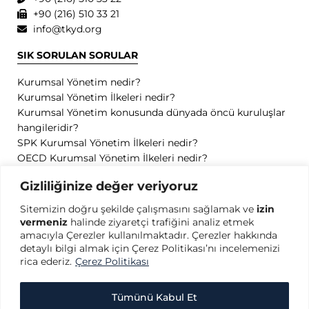
+90 (216) 510 33 21
info@tkyd.org
SIK SORULAN SORULAR
Kurumsal Yönetim nedir?
Kurumsal Yönetim İlkeleri nedir?
Kurumsal Yönetim konusunda dünyada öncü kuruluşlar
hangileridir?
SPK Kurumsal Yönetim İlkeleri nedir?
OECD Kurumsal Yönetim İlkeleri nedir?
GİZLİLİK
Gizliliğinize değer veriyoruz
Sitemizin doğru şekilde çalışmasını sağlamak ve
izin
Gizlilik Politikası
vermeniz
halinde ziyaretçi trafiğini analiz etmek
Kullanım Koşulları
amacıyla Çerezler kullanılmaktadır. Çerezler hakkında
Kişisel Verilerin Korunması
detaylı bilgi almak için Çerez Politikası’nı incelemenizi
Çerez Politikası
rica ederiz.
Çerez Politikası
Tümünü Kabul Et