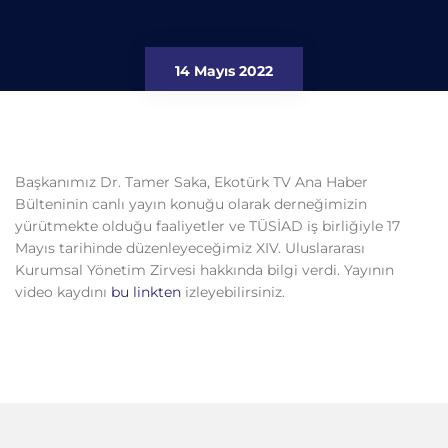
14 Mayıs 2022
Başkanımız Dr. Tamer Saka, Ekotürk TV Ana Haber
Bülteninin canlı yayın konuğu olarak derneğimizin
yürütmekte olduğu faaliyetler ve TÜSİAD iş birliğiyle 17
Mayıs tarihinde düzenleyeceğimiz XIV. Uluslararası
Kurumsal Yönetim Zirvesi hakkında bilgi verdi. Yayının
video kaydını
bu linkten
izleyebilirsiniz.