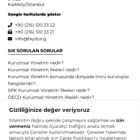
Kadıköy/İstanbul
Google haritalarda göster
+90 (216) 510 33 22
+90 (216) 510 33 21
info@tkyd.org
SIK SORULAN SORULAR
Kurumsal Yönetim nedir?
Kurumsal Yönetim İlkeleri nedir?
Kurumsal Yönetim konusunda dünyada öncü kuruluşlar
hangileridir?
SPK Kurumsal Yönetim İlkeleri nedir?
OECD Kurumsal Yönetim İlkeleri nedir?
GİZLİLİK
Gizliliğinize değer veriyoruz
Sitemizin doğru şekilde çalışmasını sağlamak ve
izin
Gizlilik Politikası
vermeniz
halinde ziyaretçi trafiğini analiz etmek
Kullanım Koşulları
amacıyla Çerezler kullanılmaktadır. Çerezler hakkında
Kişisel Verilerin Korunması
detaylı bilgi almak için Çerez Politikası’nı incelemenizi