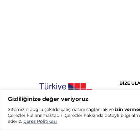
BİZE UL
Caddebos
Gizliliğinize değer veriyoruz
Cad.No:22
Kadıköy/İ
Sitemizin doğru şekilde çalışmasını sağlamak ve
izin verme
Çerezler kullanılmaktadır. Çerezler hakkında detaylı bilgi alma
Google ha
ederiz.
Çerez Politikası
+90 (2
+90 (2