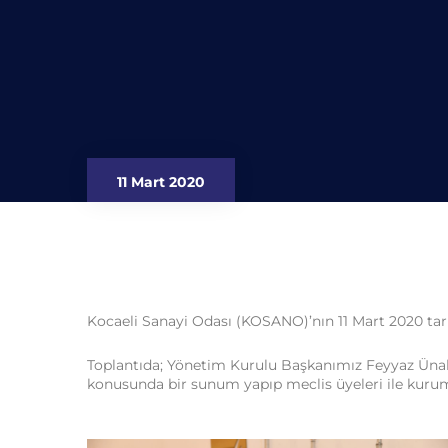
11 Mart 2020
Kocaeli Sanayi Odası (KOSANO)’nın 11 Mart 2020 tar
Toplantıda; Yönetim Kurulu Başkanımız Feyyaz Üna
konusunda bir sunum yapıp meclis üyeleri ile kuru