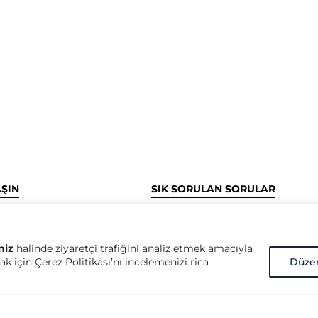
AŞIN
SIK SORULAN SORULAR
tan Mahallesi, Bağdat
Kurumsal Yönetim nedir?
6 K:5 D:20, 34728
Kurumsal Yönetim İlkeleri nedir?
stanbul
Kurumsal Yönetim konusunda d
niz
halinde ziyaretçi trafiğini analiz etmek amacıyla
k için Çerez Politikası’nı incelemenizi rica
Düze
öncü kuruluşlar hangileridir?
ritalarda göster
SPK Kurumsal Yönetim İlkeleri ne
16) 510 33 22
OECD Kurumsal Yönetim İlkeleri 
16) 510 33 21