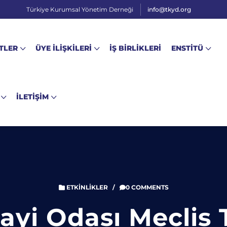
Türkiye Kurumsal Yönetim Derneği
info@tkyd.org
TLER
ÜYE İLİŞKİLERİ
İŞ BİRLİKLERİ
ENSTİTÜ
İLETİŞİM
ETKINLIKLER
/
0 COMMENTS
ayi Odası Meclis 