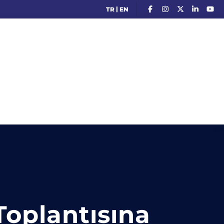
|
TR
EN
Toplantısına