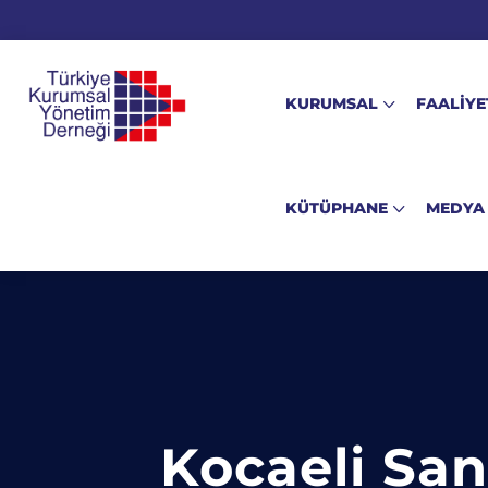
KURUMSAL
FAALİYE
KÜTÜPHANE
MEDYA
Kocaeli San