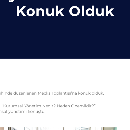
Konuk Olduk
ihinde düzenlenen Meclis Toplantısı’na konuk olduk.
l “Kurumsal Yönetim Nedir? Neden Önemlidir?”
msal yönetimi konuştu.