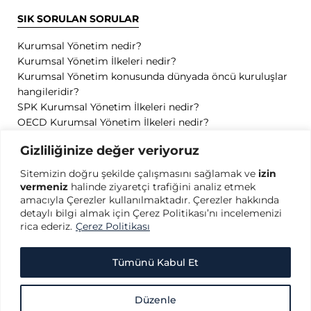
SIK SORULAN SORULAR
Kurumsal Yönetim nedir?
Kurumsal Yönetim İlkeleri nedir?
Kurumsal Yönetim konusunda dünyada öncü kuruluşlar
hangileridir?
SPK Kurumsal Yönetim İlkeleri nedir?
OECD Kurumsal Yönetim İlkeleri nedir?
GİZLİLİK
Gizliliğinize değer veriyoruz
Sitemizin doğru şekilde çalışmasını sağlamak ve
izin
Gizlilik Politikası
vermeniz
halinde ziyaretçi trafiğini analiz etmek
Kullanım Koşulları
amacıyla Çerezler kullanılmaktadır. Çerezler hakkında
Kişisel Verilerin Korunması
detaylı bilgi almak için Çerez Politikası’nı incelemenizi
Çerez Politikası
rica ederiz.
Çerez Politikası
Tümünü Kabul Et
Copyright © 2026 Türkiye Kurumsal Yönetim Derneği - Her hakkı saklıdır.
Düzenle
Türkiye Kurumsal Yönetim Derneği (TKYD) web sitesi içeriğindeki doküman