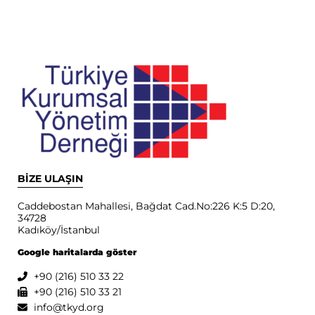
BİZE ULAŞIN
Caddebostan Mahallesi, Bağdat Cad.No:226 K:5 D:20,
34728
Kadıköy/İstanbul
Google haritalarda göster
+90 (216) 510 33 22
+90 (216) 510 33 21
info@tkyd.org