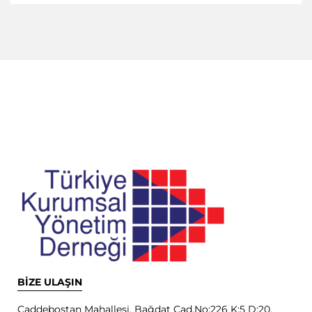
BİZE ULAŞIN
Caddebostan Mahallesi, Bağdat Cad.No:226 K:5 D:20,