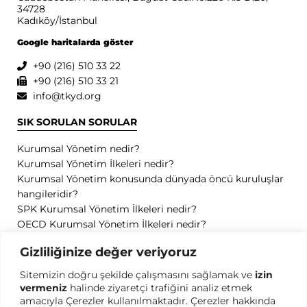
34728
Kadıköy/İstanbul
Google haritalarda göster
+90 (216) 510 33 22
+90 (216) 510 33 21
info@tkyd.org
SIK SORULAN SORULAR
Kurumsal Yönetim nedir?
Kurumsal Yönetim İlkeleri nedir?
Kurumsal Yönetim konusunda dünyada öncü kuruluşlar
hangileridir?
SPK Kurumsal Yönetim İlkeleri nedir?
OECD Kurumsal Yönetim İlkeleri nedir?
GİZLİLİK
Gizliliğinize değer veriyoruz
Sitemizin doğru şekilde çalışmasını sağlamak ve
izin
Gizlilik Politikası
vermeniz
halinde ziyaretçi trafiğini analiz etmek
Kullanım Koşulları
amacıyla Çerezler kullanılmaktadır. Çerezler hakkında
Kişisel Verilerin Korunması