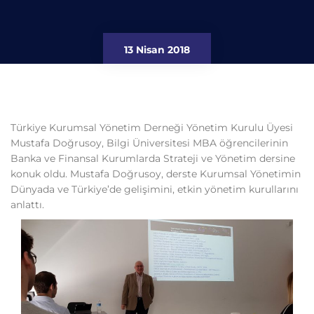
13 Nisan 2018
Türkiye Kurumsal Yönetim Derneği Yönetim Kurulu Üyesi
Mustafa Doğrusoy, Bilgi Üniversitesi MBA öğrencilerinin
Banka ve Finansal Kurumlarda Strateji ve Yönetim dersine
konuk oldu. Mustafa Doğrusoy, derste Kurumsal Yönetimin
Dünyada ve Türkiye’de gelişimini, etkin yönetim kurullarını
anlattı.