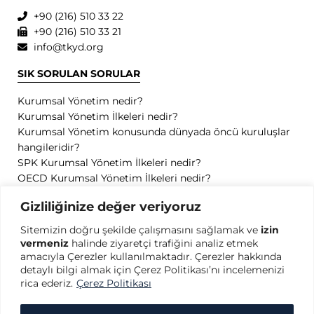
+90 (216) 510 33 22
+90 (216) 510 33 21
info@tkyd.org
SIK SORULAN SORULAR
Kurumsal Yönetim nedir?
Kurumsal Yönetim İlkeleri nedir?
Kurumsal Yönetim konusunda dünyada öncü kuruluşlar
hangileridir?
SPK Kurumsal Yönetim İlkeleri nedir?
OECD Kurumsal Yönetim İlkeleri nedir?
GİZLİLİK
Gizliliğinize değer veriyoruz
Sitemizin doğru şekilde çalışmasını sağlamak ve
izin
Gizlilik Politikası
vermeniz
halinde ziyaretçi trafiğini analiz etmek
Kullanım Koşulları
amacıyla Çerezler kullanılmaktadır. Çerezler hakkında
Kişisel Verilerin Korunması
detaylı bilgi almak için Çerez Politikası’nı incelemenizi
Çerez Politikası
rica ederiz.
Çerez Politikası