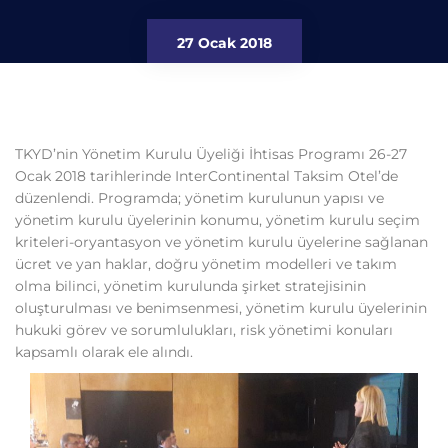
27 Ocak 2018
TKYD’nin Yönetim Kurulu Üyeliği İhtisas Programı 26-27
Ocak 2018 tarihlerinde InterContinental Taksim Otel’de
düzenlendi. Programda; yönetim kurulunun yapısı ve
yönetim kurulu üyelerinin konumu, yönetim kurulu seçim
kriteleri-oryantasyon ve yönetim kurulu üyelerine sağlanan
ücret ve yan haklar, doğru yönetim modelleri ve takım
olma bilinci, yönetim kurulunda şirket stratejisinin
oluşturulması ve benimsenmesi, yönetim kurulu üyelerinin
hukuki görev ve sorumlulukları, risk yönetimi konuları
kapsamlı olarak ele alındı.