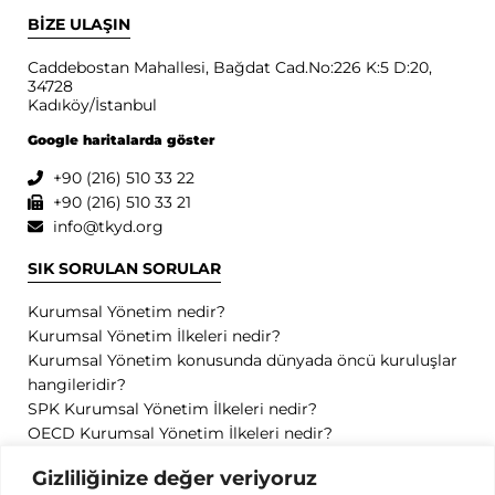
BİZE ULAŞIN
Caddebostan Mahallesi, Bağdat Cad.No:226 K:5 D:20,
34728
Kadıköy/İstanbul
Google haritalarda göster
+90 (216) 510 33 22
+90 (216) 510 33 21
info@tkyd.org
SIK SORULAN SORULAR
Kurumsal Yönetim nedir?
Kurumsal Yönetim İlkeleri nedir?
Kurumsal Yönetim konusunda dünyada öncü kuruluşlar
hangileridir?
SPK Kurumsal Yönetim İlkeleri nedir?
OECD Kurumsal Yönetim İlkeleri nedir?
GİZLİLİK
Gizliliğinize değer veriyoruz