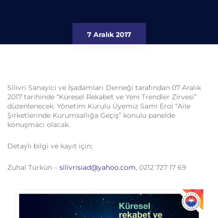
7 Aralık 2017
Silivri Sanayici ve İşadamları Derneği tarafından 07 Aralık
2017 tarihinde “Küresel Rekabet ve Yeni Trendler Zirvesi”
düzenlenecek. Yönetim Kurulu Üyemiz Sami Erol “Aile
Şirketlerinde Kurumsallığa Geçiş” konulu panelde
konuşmacı olacak.
Detaylı bilgi ve kayıt için;
Zuhal Türkün –
silivrisiad@yahoo.com
, 0212 727 17 69