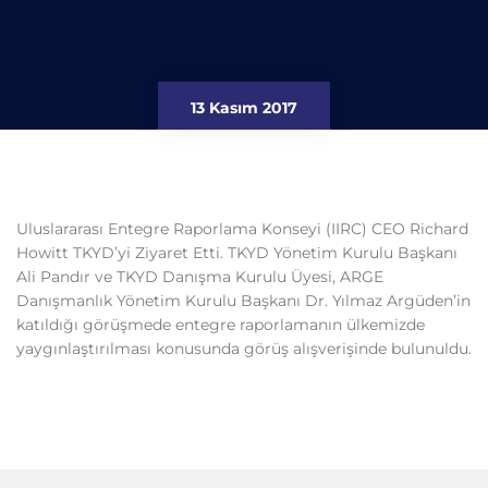
13 Kasım 2017
Uluslararası Entegre Raporlama Konseyi (IIRC) CEO Richard
Howitt TKYD’yi Ziyaret Etti. TKYD Yönetim Kurulu Başkanı
Ali Pandır ve TKYD Danışma Kurulu Üyesi, ARGE
Danışmanlık Yönetim Kurulu Başkanı Dr. Yılmaz Argüden’in
katıldığı görüşmede entegre raporlamanın ülkemizde
yaygınlaştırılması konusunda görüş alışverişinde bulunuldu.