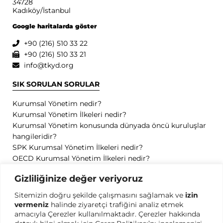
34728
Kadıköy/İstanbul
Google haritalarda göster
+90 (216) 510 33 22
+90 (216) 510 33 21
info@tkyd.org
SIK SORULAN SORULAR
Kurumsal Yönetim nedir?
Kurumsal Yönetim İlkeleri nedir?
Kurumsal Yönetim konusunda dünyada öncü kuruluşlar
hangileridir?
SPK Kurumsal Yönetim İlkeleri nedir?
OECD Kurumsal Yönetim İlkeleri nedir?
GİZLİLİK
Gizliliğinize değer veriyoruz
Sitemizin doğru şekilde çalışmasını sağlamak ve
izin
Gizlilik Politikası
vermeniz
halinde ziyaretçi trafiğini analiz etmek
Kullanım Koşulları
amacıyla Çerezler kullanılmaktadır. Çerezler hakkında
Kişisel Verilerin Korunması