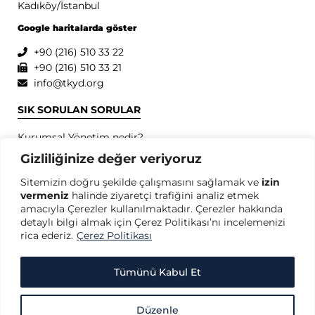
Kadıköy/İstanbul
Google haritalarda göster
+90 (216) 510 33 22
+90 (216) 510 33 21
info@tkyd.org
SIK SORULAN SORULAR
Kurumsal Yönetim nedir?
Kurumsal Yönetim İlkeleri nedir?
Gizliliğinize değer veriyoruz
Kurumsal Yönetim konusunda dünyada öncü kuruluşlar
Sitemizin doğru şekilde çalışmasını sağlamak ve
izin
hangileridir?
vermeniz
halinde ziyaretçi trafiğini analiz etmek
SPK Kurumsal Yönetim İlkeleri nedir?
amacıyla Çerezler kullanılmaktadır. Çerezler hakkında
OECD Kurumsal Yönetim İlkeleri nedir?
detaylı bilgi almak için Çerez Politikası’nı incelemenizi
rica ederiz.
Çerez Politikası
GİZLİLİK
Gizlilik Politikası
Tümünü Kabul Et
Kullanım Koşulları
Kişisel Verilerin Korunması
Düzenle
Çerez Politikası