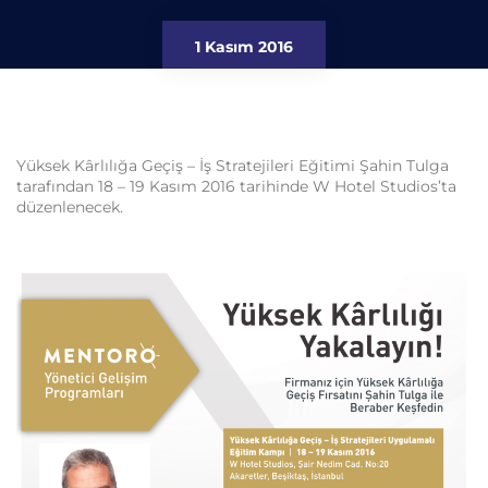
1 Kasım 2016
Yüksek Kârlılığa Geçiş – İş Stratejileri Eğitimi Şahin Tulga
tarafından 18 – 19 Kasım 2016 tarihinde W Hotel Studios’ta
düzenlenecek.