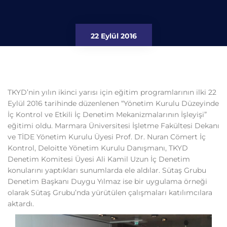
22 Eylül 2016
TKYD’nin yılın ikinci yarısı için eğitim programlarının ilki 22
Eylül 2016 tarihinde düzenlenen “Yönetim Kurulu Düzeyinde
İç Kontrol ve Etkili İç Denetim Mekanizmalarının İşleyişi”
eğitimi oldu. Marmara Üniversitesi İşletme Fakültesi Dekanı
ve TİDE Yönetim Kurulu Üyesi Prof. Dr. Nuran Cömert İç
Kontrol, Deloitte Yönetim Kurulu Danışmanı, TKYD
Denetim Komitesi Üyesi Ali Kamil Uzun İç Denetim
konularını yaptıkları sunumlarda ele aldılar. Sütaş Grubu
Denetim Başkanı Duygu Yılmaz ise bir uygulama örneği
olarak Sütaş Grubu’nda yürütülen çalışmaları katılımcılara
aktardı.