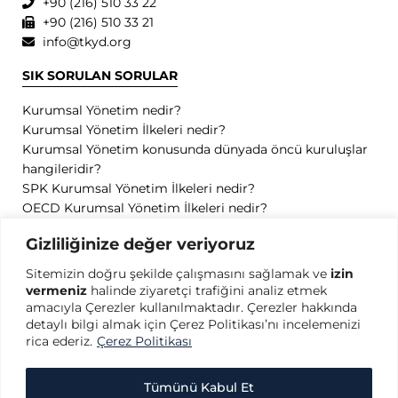
+90 (216) 510 33 22
+90 (216) 510 33 21
info@tkyd.org
SIK SORULAN SORULAR
Kurumsal Yönetim nedir?
Kurumsal Yönetim İlkeleri nedir?
Kurumsal Yönetim konusunda dünyada öncü kuruluşlar
hangileridir?
SPK Kurumsal Yönetim İlkeleri nedir?
OECD Kurumsal Yönetim İlkeleri nedir?
GİZLİLİK
Gizliliğinize değer veriyoruz
Sitemizin doğru şekilde çalışmasını sağlamak ve
izin
Gizlilik Politikası
vermeniz
halinde ziyaretçi trafiğini analiz etmek
Kullanım Koşulları
amacıyla Çerezler kullanılmaktadır. Çerezler hakkında
Kişisel Verilerin Korunması
detaylı bilgi almak için Çerez Politikası’nı incelemenizi
Çerez Politikası
rica ederiz.
Çerez Politikası
Tümünü Kabul Et