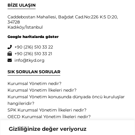
BİZE ULAŞIN
Caddebostan Mahallesi, Bağdat Cad.No:226 K:5 D:20,
34728
Kadıköy/İstanbul
Google haritalarda göster
+90 (216) 510 33 22
+90 (216) 510 33 21
info@tkyd.org
SIK SORULAN SORULAR
Kurumsal Yönetim nedir?
Kurumsal Yönetim İlkeleri nedir?
Kurumsal Yönetim konusunda dünyada öncü kuruluşlar
hangileridir?
SPK Kurumsal Yönetim İlkeleri nedir?
OECD Kurumsal Yönetim İlkeleri nedir?
GİZLİLİK
Gizliliğinize değer veriyoruz