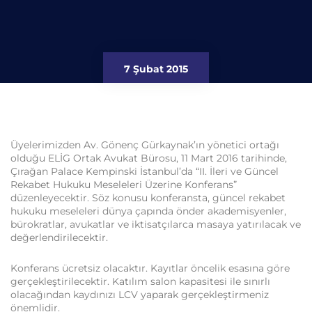
7 Şubat 2015
Üyelerimizden Av. Gönenç Gürkaynak’ın yönetici ortağı
olduğu ELİG Ortak Avukat Bürosu, 11 Mart 2016 tarihinde,
Çırağan Palace Kempinski İstanbul’da “II. İleri ve Güncel
Rekabet Hukuku Meseleleri Üzerine Konferans”
düzenleyecektir. Söz konusu konferansta, güncel rekabet
hukuku meseleleri dünya çapında önder akademisyenler,
bürokratlar, avukatlar ve iktisatçılarca masaya yatırılacak ve
değerlendirilecektir.
Konferans ücretsiz olacaktır. Kayıtlar öncelik esasına göre
gerçekleştirilecektir. Katılım salon kapasitesi ile sınırlı
olacağından kaydınızı LCV yaparak gerçekleştirmeniz
önemlidir.