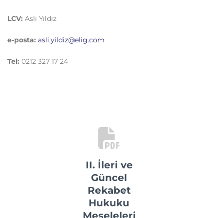
LCV:
Aslı Yıldız
e-posta:
asli.yildiz@elig.com
Tel:
0212 327 17 24
II. İleri ve
Güncel
Rekabet
Hukuku
Meseleleri