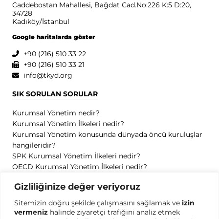
Caddebostan Mahallesi, Bağdat Cad.No:226 K:5 D:20,
34728
Kadıköy/İstanbul
Google haritalarda göster
+90 (216) 510 33 22
+90 (216) 510 33 21
info@tkyd.org
SIK SORULAN SORULAR
Kurumsal Yönetim nedir?
Kurumsal Yönetim İlkeleri nedir?
Kurumsal Yönetim konusunda dünyada öncü kuruluşlar
hangileridir?
SPK Kurumsal Yönetim İlkeleri nedir?
OECD Kurumsal Yönetim İlkeleri nedir?
GİZLİLİK
Gizliliğinize değer veriyoruz
Sitemizin doğru şekilde çalışmasını sağlamak ve
izin
Gizlilik Politikası
vermeniz
halinde ziyaretçi trafiğini analiz etmek
Kullanım Koşulları