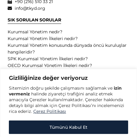
+90 (216) 510 33 21
info@tkyd.org
SIK SORULAN SORULAR
Kurumsal Yönetim nedir?
Kurumsal Yönetim İlkeleri nedir?
Kurumsal Yönetim konusunda dünyada öncü kuruluşlar
hangileridir?
SPK Kurumsal Yönetim İlkeleri nedir?
OECD Kurumsal Yönetim İlkeleri nedir?
GİZLİLİK
Gizliliğinize değer veriyoruz
Sitemizin doğru şekilde çalışmasını sağlamak ve
izin
Gizlilik Politikası
vermeniz
halinde ziyaretçi trafiğini analiz etmek
Kullanım Koşulları
amacıyla Çerezler kullanılmaktadır. Çerezler hakkında
Kişisel Verilerin Korunması
detaylı bilgi almak için Çerez Politikası’nı incelemenizi
Çerez Politikası
rica ederiz.
Çerez Politikası
Tümünü Kabul Et