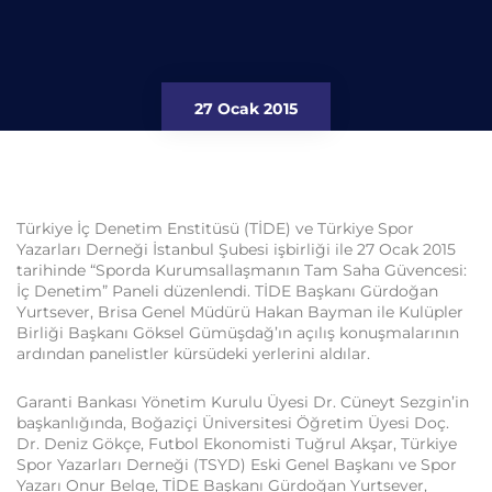
27 Ocak 2015
Türkiye İç Denetim Enstitüsü (TİDE) ve Türkiye Spor
Yazarları Derneği İstanbul Şubesi işbirliği ile 27 Ocak 2015
tarihinde “Sporda Kurumsallaşmanın Tam Saha Güvencesi:
İç Denetim” Paneli düzenlendi. TİDE Başkanı Gürdoğan
Yurtsever, Brisa Genel Müdürü Hakan Bayman ile Kulüpler
Birliği Başkanı Göksel Gümüşdağ’ın açılış konuşmalarının
ardından panelistler kürsüdeki yerlerini aldılar.
Garanti Bankası Yönetim Kurulu Üyesi Dr. Cüneyt Sezgin’in
başkanlığında, Boğaziçi Üniversitesi Öğretim Üyesi Doç.
Dr. Deniz Gökçe, Futbol Ekonomisti Tuğrul Akşar, Türkiye
Spor Yazarları Derneği (TSYD) Eski Genel Başkanı ve Spor
Yazarı Onur Belge, TİDE Başkanı Gürdoğan Yurtsever,