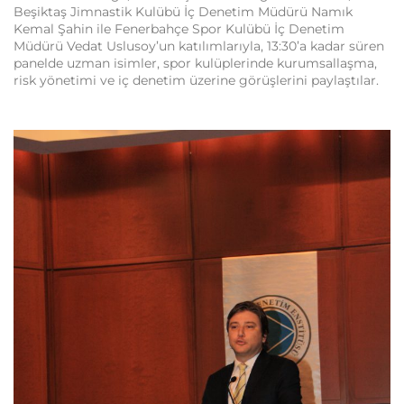
Beşiktaş Jimnastik Kulübü İç Denetim Müdürü Namık
Kemal Şahin ile Fenerbahçe Spor Kulübü İç Denetim
Müdürü Vedat Uslusoy’un katılımlarıyla, 13:30’a kadar süren
panelde uzman isimler, spor kulüplerinde kurumsallaşma,
risk yönetimi ve iç denetim üzerine görüşlerini paylaştılar.