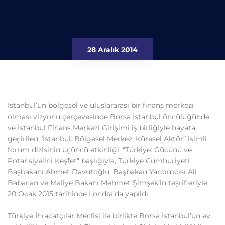
28 Aralık 2014
İstanbul’un bölgesel ve uluslararası bir finans merkezi
olması vizyonu çerçevesinde Borsa İstanbul öncülüğünde
ve İstanbul Finans Merkezi Girişimi iş birliğiyle hayata
geçirilen “İstanbul: Bölgesel Merkez, Küresel Aktör” isimli
forum dizisinin üçüncü etkinliği, “Türkiye: Gücünü ve
Potansiyelini Keşfet” başlığıyla, Türkiye Cumhuriyeti
Başbakanı Ahmet Davutoğlu, Başbakan Yardımcısı Ali
Babacan ve Maliye Bakanı Mehmet Şimşek’in teşrifleriyle
20 Ocak 2015 tarihinde Londra’da yapıldı.
Türkiye İhracatçılar Meclisi ile birlikte Borsa İstanbul’un ev