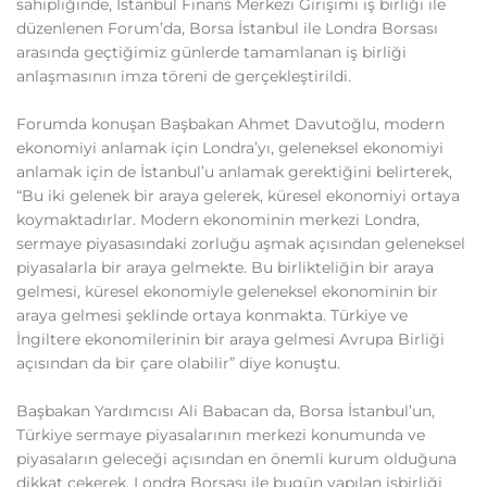
sahipliğinde, İstanbul Finans Merkezi Girişimi iş birliği ile
düzenlenen Forum’da, Borsa İstanbul ile Londra Borsası
arasında geçtiğimiz günlerde tamamlanan iş birliği
anlaşmasının imza töreni de gerçekleştirildi.
Forumda konuşan Başbakan Ahmet Davutoğlu, modern
ekonomiyi anlamak için Londra’yı, geleneksel ekonomiyi
anlamak için de İstanbul’u anlamak gerektiğini belirterek,
“Bu iki gelenek bir araya gelerek, küresel ekonomiyi ortaya
koymaktadırlar. Modern ekonominin merkezi Londra,
sermaye piyasasındaki zorluğu aşmak açısından geleneksel
piyasalarla bir araya gelmekte. Bu birlikteliğin bir araya
gelmesi, küresel ekonomiyle geleneksel ekonominin bir
araya gelmesi şeklinde ortaya konmakta. Türkiye ve
İngiltere ekonomilerinin bir araya gelmesi Avrupa Birliği
açısından da bir çare olabilir” diye konuştu.
Başbakan Yardımcısı Ali Babacan da, Borsa İstanbul’un,
Türkiye sermaye piyasalarının merkezi konumunda ve
piyasaların geleceği açısından en önemli kurum olduğuna
dikkat çekerek, Londra Borsası ile bugün yapılan işbirliği