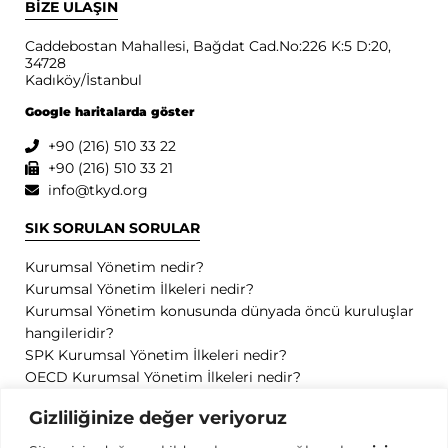
BİZE ULAŞIN
Caddebostan Mahallesi, Bağdat Cad.No:226 K:5 D:20,
34728
Kadıköy/İstanbul
Google haritalarda göster
+90 (216) 510 33 22
+90 (216) 510 33 21
info@tkyd.org
SIK SORULAN SORULAR
Kurumsal Yönetim nedir?
Kurumsal Yönetim İlkeleri nedir?
Kurumsal Yönetim konusunda dünyada öncü kuruluşlar
hangileridir?
SPK Kurumsal Yönetim İlkeleri nedir?
OECD Kurumsal Yönetim İlkeleri nedir?
GİZLİLİK
Gizliliğinize değer veriyoruz