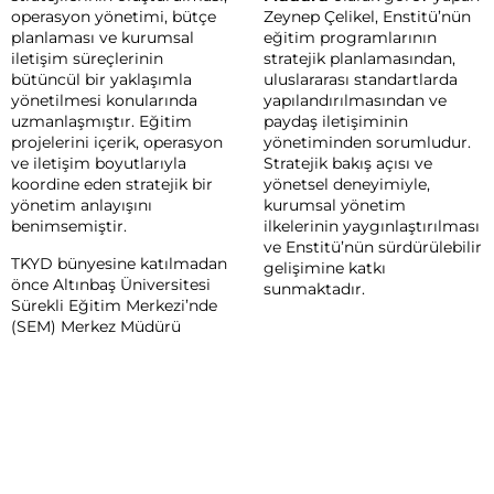
operasyon yönetimi, bütçe
Zeynep Çelikel, Enstitü’nün
planlaması ve kurumsal
eğitim programlarının
iletişim süreçlerinin
stratejik planlamasından,
bütüncül bir yaklaşımla
uluslararası standartlarda
yönetilmesi konularında
yapılandırılmasından ve
uzmanlaşmıştır. Eğitim
paydaş iletişiminin
projelerini içerik, operasyon
yönetiminden sorumludur.
ve iletişim boyutlarıyla
Stratejik bakış açısı ve
koordine eden stratejik bir
yönetsel deneyimiyle,
yönetim anlayışını
kurumsal yönetim
benimsemiştir.
ilkelerinin yaygınlaştırılması
ve Enstitü’nün sürdürülebilir
TKYD bünyesine katılmadan
gelişimine katkı
önce Altınbaş Üniversitesi
sunmaktadır.
Sürekli Eğitim Merkezi’nde
(SEM) Merkez Müdürü