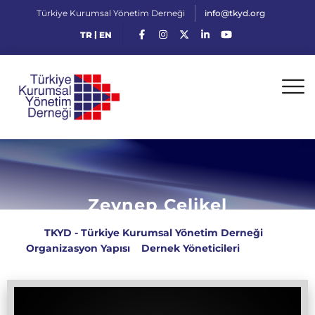
Türkiye Kurumsal Yönetim Derneği
info@tkyd.org
|
TR
EN
Zeynep Çelikel
TKYD - Türkiye Kurumsal Yönetim Derneği
>
Organizasyon Yapısı
>
Dernek Yöneticileri
>
Zeynep
Çelikel