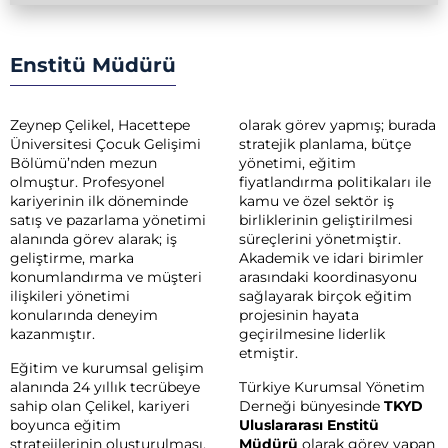
Enstitü Müdürü
Zeynep Çelikel, Hacettepe
olarak görev yapmış; burada
Üniversitesi Çocuk Gelişimi
stratejik planlama, bütçe
Bölümü’nden mezun
yönetimi, eğitim
olmuştur. Profesyonel
fiyatlandırma politikaları ile
kariyerinin ilk döneminde
kamu ve özel sektör iş
satış ve pazarlama yönetimi
birliklerinin geliştirilmesi
alanında görev alarak; iş
süreçlerini yönetmiştir.
geliştirme, marka
Akademik ve idari birimler
konumlandırma ve müşteri
arasındaki koordinasyonu
ilişkileri yönetimi
sağlayarak birçok eğitim
konularında deneyim
projesinin hayata
kazanmıştır.
geçirilmesine liderlik
etmiştir.
Eğitim ve kurumsal gelişim
alanında 24 yıllık tecrübeye
Türkiye Kurumsal Yönetim
sahip olan Çelikel, kariyeri
Derneği bünyesinde
TKYD
boyunca eğitim
Uluslararası Enstitü
stratejilerinin oluşturulması,
Müdürü
olarak görev yapan