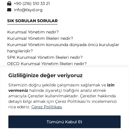
+90 (216) 510 33 21
info@tkyd.org
SIK SORULAN SORULAR
Kurumsal Yönetim nedir?
Kurumsal Yönetim İlkeleri nedir?
Kurumsal Yönetim konusunda dünyada öncü kuruluşlar
hangileridir?
SPK Kurumsal Yönetim İlkeleri nedir?
OECD Kurumsal Yönetim İlkeleri nedir?
GİZLİLİK
Gizliliğinize değer veriyoruz
Sitemizin doğru şekilde çalışmasını sağlamak ve
izin
Gizlilik Politikası
vermeniz
halinde ziyaretçi trafiğini analiz etmek
Kullanım Koşulları
amacıyla Çerezler kullanılmaktadır. Çerezler hakkında
Kişisel Verilerin Korunması
detaylı bilgi almak için Çerez Politikası’nı incelemenizi
Çerez Politikası
rica ederiz.
Çerez Politikası
Tümünü Kabul Et