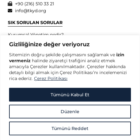
+90 (216) 510 33 21
info@tkyd.org
SIK SORULAN SORULAR
Kurumsal Yönetim nedir?
Kurumsal Yönetim İlkeleri nedir?
Gizliliğinize değer veriyoruz
Kurumsal Yönetim konusunda dünyada öncü kuruluşlar
Sitemizin doğru şekilde çalışmasını sağlamak ve
izin
hangileridir?
vermeniz
halinde ziyaretçi trafiğini analiz etmek
SPK Kurumsal Yönetim İlkeleri nedir?
amacıyla Çerezler kullanılmaktadır. Çerezler hakkında
OECD Kurumsal Yönetim İlkeleri nedir?
detaylı bilgi almak için Çerez Politikası’nı incelemenizi
rica ederiz.
Çerez Politikası
GİZLİLİK
Gizlilik Politikası
Tümünü Kabul Et
Kullanım Koşulları
Kişisel Verilerin Korunması
Düzenle
Çerez Politikası
Tümünü Reddet