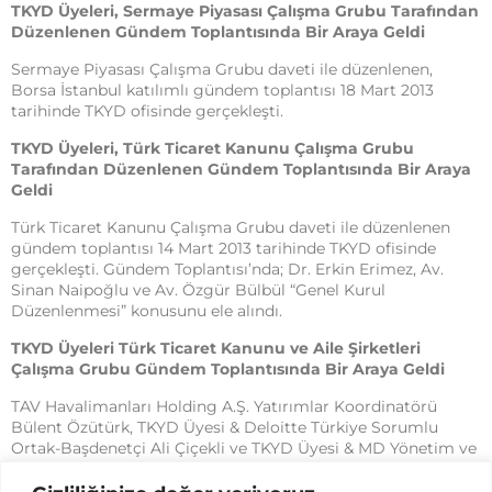
TKYD Üyeleri, Sermaye Piyasası Çalışma Grubu Tarafından
Düzenlenen Gündem Toplantısında Bir Araya Geldi
Sermaye Piyasası Çalışma Grubu daveti ile düzenlenen,
Borsa İstanbul katılımlı gündem toplantısı 18 Mart 2013
tarihinde TKYD ofisinde gerçekleşti.
TKYD Üyeleri, Türk Ticaret Kanunu Çalışma Grubu
Tarafından Düzenlenen Gündem Toplantısında Bir Araya
Geldi
Türk Ticaret Kanunu Çalışma Grubu daveti ile düzenlenen
gündem toplantısı 14 Mart 2013 tarihinde TKYD ofisinde
gerçekleşti. Gündem Toplantısı’nda; Dr. Erkin Erimez, Av.
Sinan Naipoğlu ve Av. Özgür Bülbül “Genel Kurul
Düzenlenmesi” konusunu ele alındı.
TKYD Üyeleri Türk Ticaret Kanunu ve Aile Şirketleri
Çalışma Grubu Gündem Toplantısında Bir Araya Geldi
TAV Havalimanları Holding A.Ş. Yatırımlar Koordinatörü
Bülent Özütürk, TKYD Üyesi & Deloitte Türkiye Sorumlu
Ortak-Başdenetçi Ali Çiçekli ve TKYD Üyesi & MD Yönetim ve
Strateji Danışmanlık Kurucu Ortak Mustafa Doğrusoy’un
konuşmacı olarak katılacağı gündem toplantısı 18 Şubat 2013