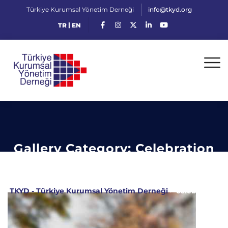
Türkiye Kurumsal Yönetim Derneği
info@tkyd.org
|
TR
EN
Gallery Category:
Celebration
TKYD - Türkiye Kurumsal Yönetim Derneği
>
celebration