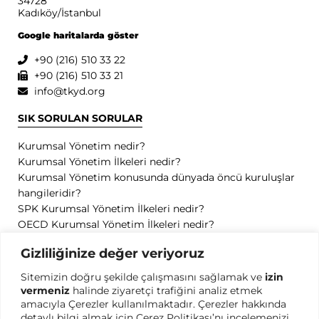
34728
Kadıköy/İstanbul
Google haritalarda göster
+90 (216) 510 33 22
+90 (216) 510 33 21
info@tkyd.org
SIK SORULAN SORULAR
Kurumsal Yönetim nedir?
Kurumsal Yönetim İlkeleri nedir?
Kurumsal Yönetim konusunda dünyada öncü kuruluşlar
hangileridir?
SPK Kurumsal Yönetim İlkeleri nedir?
OECD Kurumsal Yönetim İlkeleri nedir?
GİZLİLİK
Gizliliğinize değer veriyoruz
Sitemizin doğru şekilde çalışmasını sağlamak ve
izin
Gizlilik Politikası
vermeniz
halinde ziyaretçi trafiğini analiz etmek
Kullanım Koşulları
amacıyla Çerezler kullanılmaktadır. Çerezler hakkında
Kişisel Verilerin Korunması
detaylı bilgi almak için Çerez Politikası’nı incelemenizi