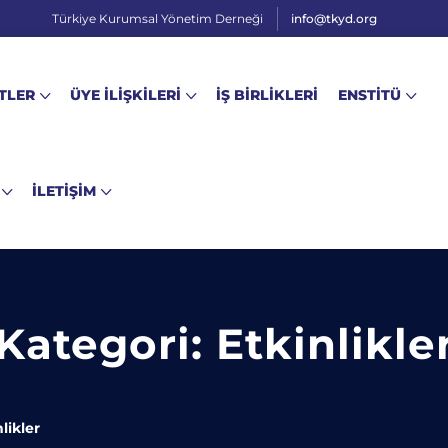
Türkiye Kurumsal Yönetim Derneği
info@tkyd.org
TLER
ÜYE İLİŞKİLERİ
İŞ BİRLİKLERİ
ENSTİTÜ
İLETİŞİM
Kategori:
Etkinlikle
likler