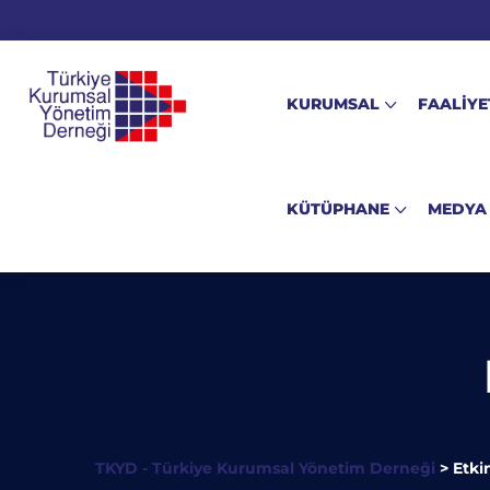
KURUMSAL
FAALİYE
KÜTÜPHANE
MEDYA
TKYD - Türkiye Kurumsal Yönetim Derneği
>
Etkin