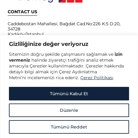
CONTACT US
Caddebostan Mahallesi, Bağdat Cad.No:226 K:5 D:20,
34728
Kadıköy/İstanbul
Gizliliğinize değer veriyoruz
Show on Google Maps
Sitemizin doğru şekilde çalışmasını sağlamak ve
izin
+90 (216) 510 33 22
vermeniz
halinde ziyaretçi trafiğini analiz etmek
+90 (216) 510 33 21
amacıyla Çerezler kullanılmaktadır. Çerezler hakkında
info@tkyd.org
detaylı bilgi almak için Çerez Aydınlatma
Metni’ni incelemenizi rica ederiz.
Çerez Politikası
PRIVACY
Privacy Policy
Tümünü Kabul Et
Terms of Use
Protection of Personal Data
Düzenle
Cookie Policy
Tümünü Reddet