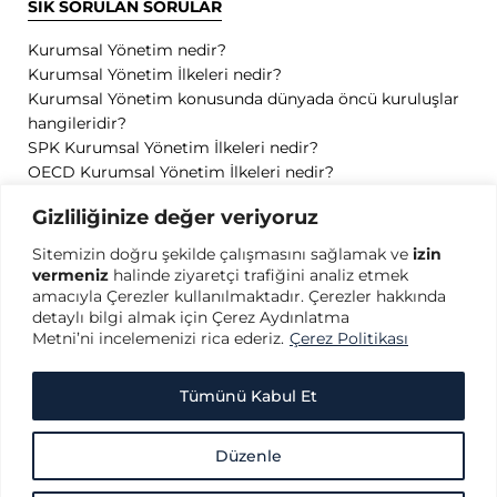
SIK SORULAN SORULAR
Kurumsal Yönetim nedir?
Kurumsal Yönetim İlkeleri nedir?
Kurumsal Yönetim konusunda dünyada öncü kuruluşlar
hangileridir?
SPK Kurumsal Yönetim İlkeleri nedir?
OECD Kurumsal Yönetim İlkeleri nedir?
GİZLİLİK
Gizliliğinize değer veriyoruz
Sitemizin doğru şekilde çalışmasını sağlamak ve
izin
Gizlilik Politikası
vermeniz
halinde ziyaretçi trafiğini analiz etmek
Kullanım Koşulları
amacıyla Çerezler kullanılmaktadır. Çerezler hakkında
Kişisel Verilerin Korunması
detaylı bilgi almak için Çerez Aydınlatma
Çerez Politikası
Metni’ni incelemenizi rica ederiz.
Çerez Politikası
Tümünü Kabul Et
Copyright © 2026 Türkiye Kurumsal Yönetim Derneği - Her hakkı saklıdır.
Düzenle
Türkiye Kurumsal Yönetim Derneği (TKYD) web sitesi içeriğindeki doküman
ve yayınlar, söz konusu doküman ve yayınlarda adı geçen kurum ve kişiler