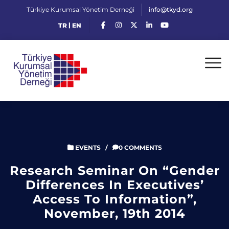
Türkiye Kurumsal Yönetim Derneği
info@tkyd.org
|
TR
EN
EVENTS
/
0 COMMENTS
Research Seminar On “Gender
Differences In Executives’
Access To Information”,
November, 19th 2014