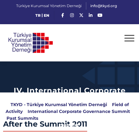
Türkiye Kurumsal Yönetim Derneği
info@tkyd.org
|
TR
EN
IV. International Corporate
Governance Summit
TKYD - Türkiye Kurumsal Yönetim Derneği
>
Field of
Activity
>
International Corporate Governance Summit
>
Past Summits
>
IV. International Corporate Governance
After the Summit 2011
Summit