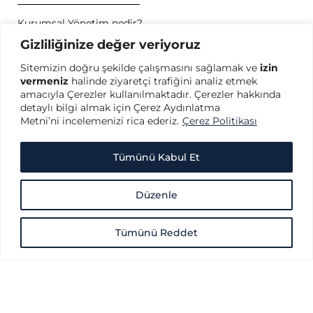
Kurumsal Yönetim nedir?
Kurumsal Yönetim İlkeleri nedir?
Gizliliğinize değer veriyoruz
Kurumsal Yönetim konusunda dünyada öncü kuruluşlar
Sitemizin doğru şekilde çalışmasını sağlamak ve
izin
hangileridir?
vermeniz
halinde ziyaretçi trafiğini analiz etmek
SPK Kurumsal Yönetim İlkeleri nedir?
amacıyla Çerezler kullanılmaktadır. Çerezler hakkında
OECD Kurumsal Yönetim İlkeleri nedir?
detaylı bilgi almak için Çerez Aydınlatma
Metni’ni incelemenizi rica ederiz.
Çerez Politikası
GİZLİLİK
Gizlilik Politikası
Tümünü Kabul Et
Kullanım Koşulları
Kişisel Verilerin Korunması
Düzenle
Çerez Politikası
Tümünü Reddet
Copyright © 2026 Türkiye Kurumsal Yönetim Derneği - Her hakkı saklıdır.
Türkiye Kurumsal Yönetim Derneği (TKYD) web sitesi içeriğindeki doküman
ve yayınlar, söz konusu doküman ve yayınlarda adı geçen kurum ve kişiler
tarafından