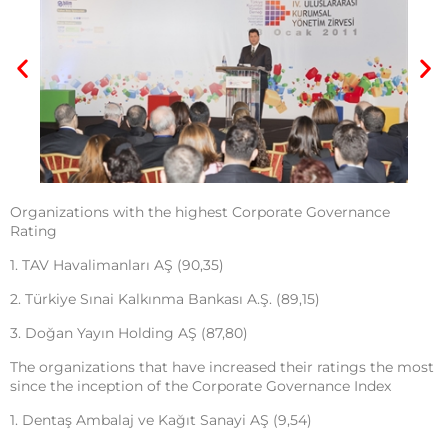
Organizations with the highest Corporate Governance
Rating
1. TAV Havalimanları AŞ (90,35)
2. Türkiye Sınai Kalkınma Bankası A.Ş. (89,15)
3. Doğan Yayın Holding AŞ (87,80)
The organizations that have increased their ratings the most
since the inception of the Corporate Governance Index
1. Dentaş Ambalaj ve Kağıt Sanayi AŞ (9,54)