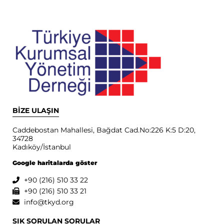
BİZE ULAŞIN
Caddebostan Mahallesi, Bağdat Cad.No:226 K:5 D:20,
34728
Kadıköy/İstanbul
Google haritalarda göster
+90 (216) 510 33 22
+90 (216) 510 33 21
info@tkyd.org
SIK SORULAN SORULAR