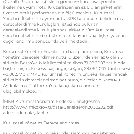
(Gözaltı Pazarı hariç) işlem gören ve kurumsal yönetim
ilkelerine uyum notu 10 üzerinden en az 6 olan şirketlerin
fiyat ve getiri performansının ölçülmesidir. Kurumsal
Yönetim İlkelerine uyum notu, SPK tarafından belirlenmiş
derecelendirme kuruluşları listesinde bulunan
derecelendirme kuruluşlarınca, şirketin tüm kurumsal
yönetim ilkelerine bir bütün olarak uyumuna ilişkin yapılan
değerlendirme sonucunda verilmektedir.
Kurumsal Yönetim Endeksi’nin hesaplanmasına, Kurumsal
Yönetim derecelendirme notu 10 üzerinden en az 6 olan 5
şirketin Borsa’ya bildirilmesini takiben 31.08.2007 tarihinde
başlanmıştır. Endeks başlangıç değeri, 29.08.2007 tarihindeki
48.082,17’dir.İMKB Kurumsal Yönetim Endeksi kapsamındaki
şirketlerin derecelendirme notlarına, şirketlerin Kamuyu
Aydınlatma Platformu’ndaki açıklamalarından
ulaşılabilmektedir.
İMKB Kurumsal Yönetim Endeksi Genelgesi’ne
http://www.imkb.gov.tr/data/Genelge/gn2008292.pdf
adresinden ulaşılabilir.
Kurumsal Yönetim Derecelendirmesi
Kurumsal Yönetim Endeksi’nde işlem görmek isteyen